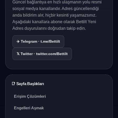
Güncel bağlantıya en hızlı ulaşmanın yolu resmi
sosyal medya kanallarıdır. Adres güncellendiği
anda bildirim alır, hiçbir kesinti yaşamazsınız.
Aşağıdaki kanallara abone olarak Bettilt Yeni
Adres duyurularını doğrudan takip edin.
✈️ Telegram · t.me/Bettilt
𝕏 Twitter · twitter.com/Bettilt
📑 Sayfa Başlıkları
Erişim Çözümleri
Engelleri Aşmak