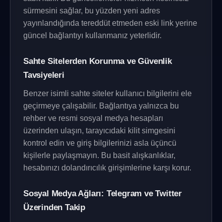
sürmesini sağlar, bu yüzden yeni adres
yayınlandığında tereddüt etmeden eski link yerine
güncel bağlantıyı kullanmanız yeterlidir.
Sahte Sitelerden Korunma ve Güvenlik
Tavsiyeleri
Benzer isimli sahte siteler kullanıcı bilgilerini ele
geçirmeye çalışabilir. Bağlantıya yalnızca bu
rehber ve resmi sosyal medya hesapları
üzerinden ulaşın, tarayıcıdaki kilit simgesini
kontrol edin ve giriş bilgilerinizi asla üçüncü
kişilerle paylaşmayın. Bu basit alışkanlıklar,
hesabınızı dolandırıcılık girişimlerine karşı korur.
Sosyal Medya Ağları: Telegram ve Twitter
Üzerinden Takip