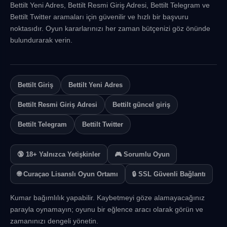
Bettilt Yeni Adres, Bettilt Resmi Giriş Adresi, Bettilt Telegram ve
Bettilt Twitter aramaları için güvenilir ve hızlı bir başvuru
noktasıdır. Oyun kararlarınızı her zaman bütçenizi göz önünde
bulundurarak verin.
Bettilt Giriş
Bettilt Yeni Adres
Bettilt Resmi Giriş Adresi
Bettilt güncel giriş
Bettilt Telegram
Bettilt Twitter
🔞 18+ Yalnızca Yetişkinler
🎮 Sorumlu Oyun
🌐 Curaçao Lisanslı Oyun Ortamı
🔒 SSL Güvenli Bağlantı
Kumar bağımlılık yapabilir. Kaybetmeyi göze alamayacağınız
parayla oynamayın; oyunu bir eğlence aracı olarak görün ve
zamanınızı dengeli yönetin.