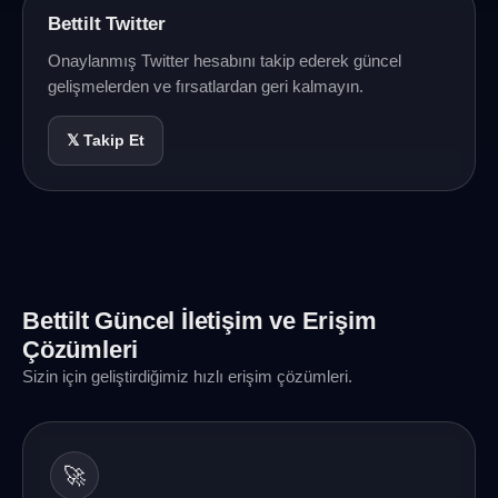
Bettilt Twitter
Onaylanmış Twitter hesabını takip ederek güncel
gelişmelerden ve fırsatlardan geri kalmayın.
𝕏 Takip Et
Bettilt Güncel İletişim ve Erişim
Çözümleri
Sizin için geliştirdiğimiz hızlı erişim çözümleri.
🚀