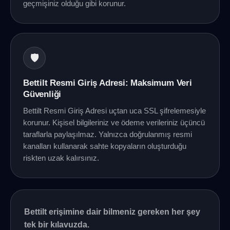
geçmişiniz olduğu gibi korunur.
🛡️
Bettilt Resmi Giriş Adresi: Maksimum Veri
Güvenliği
Bettilt Resmi Giriş Adresi uçtan uca SSL şifrelemesiyle
korunur. Kişisel bilgileriniz ve ödeme verileriniz üçüncü
taraflarla paylaşılmaz. Yalnızca doğrulanmış resmi
kanalları kullanarak sahte kopyaların oluşturduğu
riskten uzak kalırsınız.
Bettilt erişimine dair bilmeniz gereken her şey
tek bir kılavuzda.