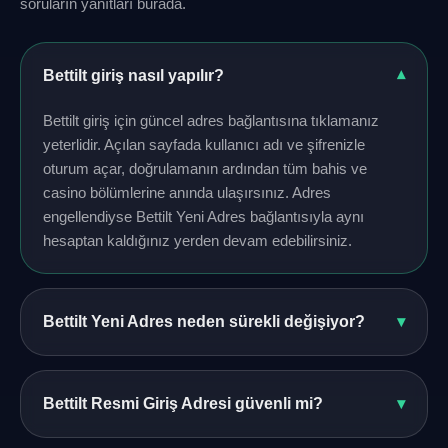
soruların yanıtları burada.
Bettilt giriş nasıl yapılır?
Bettilt giriş için güncel adres bağlantısına tıklamanız
yeterlidir. Açılan sayfada kullanıcı adı ve şifrenizle
oturum açar, doğrulamanın ardından tüm bahis ve
casino bölümlerine anında ulaşırsınız. Adres
engellendiyse Bettilt Yeni Adres bağlantısıyla aynı
hesaptan kaldığınız yerden devam edebilirsiniz.
Bettilt Yeni Adres neden sürekli değişiyor?
Bettilt Resmi Giriş Adresi güvenli mi?