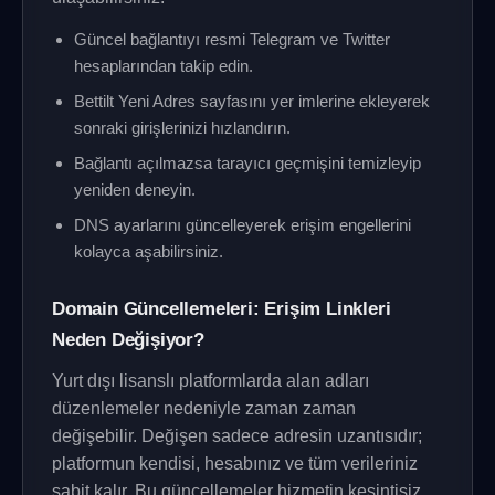
Güncel bağlantıyı resmi Telegram ve Twitter
hesaplarından takip edin.
Bettilt Yeni Adres sayfasını yer imlerine ekleyerek
sonraki girişlerinizi hızlandırın.
Bağlantı açılmazsa tarayıcı geçmişini temizleyip
yeniden deneyin.
DNS ayarlarını güncelleyerek erişim engellerini
kolayca aşabilirsiniz.
Domain Güncellemeleri: Erişim Linkleri
Neden Değişiyor?
Yurt dışı lisanslı platformlarda alan adları
düzenlemeler nedeniyle zaman zaman
değişebilir. Değişen sadece adresin uzantısıdır;
platformun kendisi, hesabınız ve tüm verileriniz
sabit kalır. Bu güncellemeler hizmetin kesintisiz