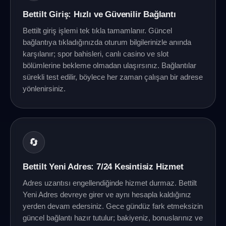
Bettilt Giriş: Hızlı ve Güvenilir Bağlantı
Bettilt giriş işlemi tek tıkla tamamlanır. Güncel
bağlantıya tıkladığınızda oturum bilgilerinizle anında
karşılanır; spor bahisleri, canlı casino ve slot
bölümlerine bekleme olmadan ulaşırsınız. Bağlantılar
sürekli test edilir, böylece her zaman çalışan bir adrese
yönlenirsiniz.
🔄
Bettilt Yeni Adres: 7/24 Kesintisiz Hizmet
Adres uzantısı engellendiğinde hizmet durmaz. Bettilt
Yeni Adres devreye girer ve aynı hesapla kaldığınız
yerden devam edersiniz. Gece gündüz fark etmeksizin
güncel bağlantı hazır tutulur; bakiyeniz, bonuslarınız ve