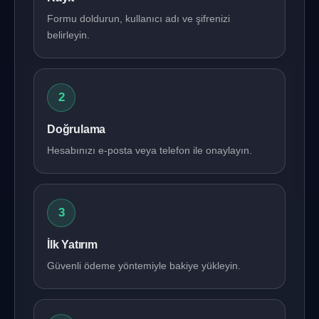
Formu doldurun, kullanıcı adı ve şifrenizi
belirleyin.
2
Doğrulama
Hesabınızı e-posta veya telefon ile onaylayın.
3
İlk Yatırım
Güvenli ödeme yöntemiyle bakiye yükleyin.