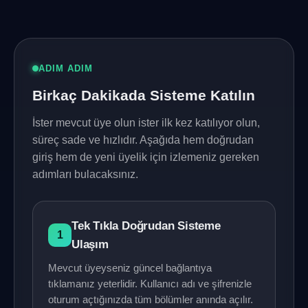
Adım Adım Bettilt Giriş Süreçleri
ADIM ADIM
Birkaç Dakikada Sisteme Katılın
İster mevcut üye olun ister ilk kez katılıyor olun,
süreç sade ve hızlıdır. Aşağıda hem doğrudan
giriş hem de yeni üyelik için izlemeniz gereken
adımları bulacaksınız.
Tek Tıkla Doğrudan Sisteme
1
Ulaşım
Mevcut üyeyseniz güncel bağlantıya
tıklamanız yeterlidir. Kullanıcı adı ve şifrenizle
oturum açtığınızda tüm bölümler anında açılır.