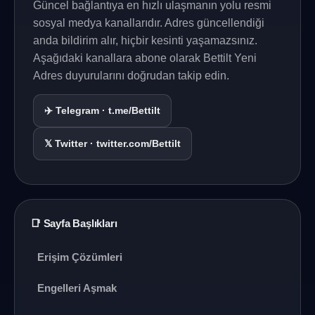
Güncel bağlantıya en hızlı ulaşmanın yolu resmi
sosyal medya kanallarıdır. Adres güncellendiği
anda bildirim alır, hiçbir kesinti yaşamazsınız.
Aşağıdaki kanallara abone olarak Bettilt Yeni
Adres duyurularını doğrudan takip edin.
✈️ Telegram · t.me/Bettilt
𝕏 Twitter · twitter.com/Bettilt
📑 Sayfa Başlıkları
Erişim Çözümleri
Engelleri Aşmak