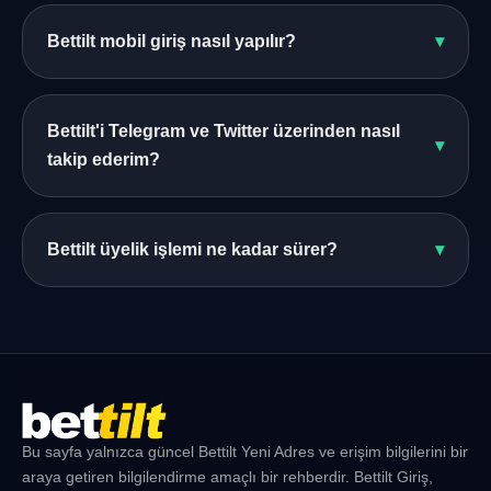
Bettilt mobil giriş nasıl yapılır?
Bettilt'i Telegram ve Twitter üzerinden nasıl
takip ederim?
Bettilt üyelik işlemi ne kadar sürer?
Bu sayfa yalnızca güncel Bettilt Yeni Adres ve erişim bilgilerini bir
araya getiren bilgilendirme amaçlı bir rehberdir. Bettilt Giriş,