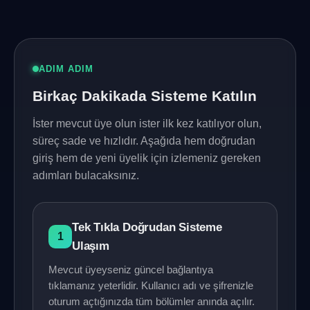
Adım Adım Bettilt Giriş Süreçleri
ADIM ADIM
Birkaç Dakikada Sisteme Katılın
İster mevcut üye olun ister ilk kez katılıyor olun,
süreç sade ve hızlıdır. Aşağıda hem doğrudan
giriş hem de yeni üyelik için izlemeniz gereken
adımları bulacaksınız.
Tek Tıkla Doğrudan Sisteme
1
Ulaşım
Mevcut üyeyseniz güncel bağlantıya
tıklamanız yeterlidir. Kullanıcı adı ve şifrenizle
oturum açtığınızda tüm bölümler anında açılır.