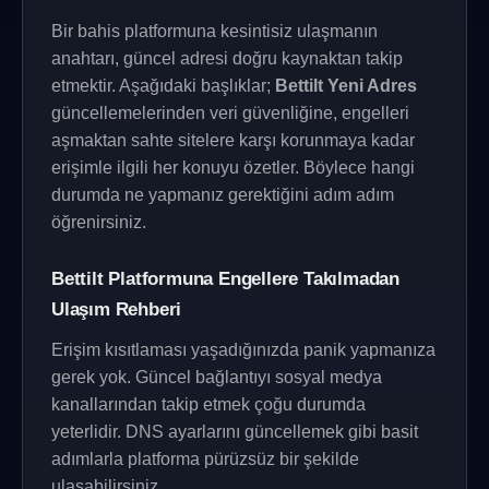
Bir bahis platformuna kesintisiz ulaşmanın
anahtarı, güncel adresi doğru kaynaktan takip
etmektir. Aşağıdaki başlıklar;
Bettilt Yeni Adres
güncellemelerinden veri güvenliğine, engelleri
aşmaktan sahte sitelere karşı korunmaya kadar
erişimle ilgili her konuyu özetler. Böylece hangi
durumda ne yapmanız gerektiğini adım adım
öğrenirsiniz.
Bettilt Platformuna Engellere Takılmadan
Ulaşım Rehberi
Erişim kısıtlaması yaşadığınızda panik yapmanıza
gerek yok. Güncel bağlantıyı sosyal medya
kanallarından takip etmek çoğu durumda
yeterlidir. DNS ayarlarını güncellemek gibi basit
adımlarla platforma pürüzsüz bir şekilde
ulaşabilirsiniz.