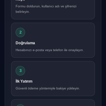
Formu doldurun, kullanıcı adı ve şifrenizi
belirleyin.
2
Doğrulama
Hesabınızı e-posta veya telefon ile onaylayın.
3
İlk Yatırım
Güvenli ödeme yöntemiyle bakiye yükleyin.