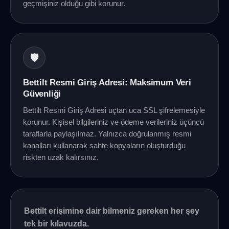
geçmişiniz olduğu gibi korunur.
🛡️
Bettilt Resmi Giriş Adresi: Maksimum Veri
Güvenliği
Bettilt Resmi Giriş Adresi uçtan uca SSL şifrelemesiyle
korunur. Kişisel bilgileriniz ve ödeme verileriniz üçüncü
taraflarla paylaşılmaz. Yalnızca doğrulanmış resmi
kanalları kullanarak sahte kopyaların oluşturduğu
riskten uzak kalırsınız.
Bettilt erişimine dair bilmeniz gereken her şey
tek bir kılavuzda.