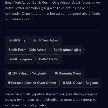
Bettilt Yeni Adres, Bettilt Resmi Giriş Adresi, Bettilt Telegram ve
Bettilt Twitter aramaları için güvenilir ve hızlı bir başvuru
noktasıdır. Oyun kararlarınızı her zaman bütçenizi göz önünde
bulundurarak verin.
Bettilt Giriş
Bettilt Yeni Adres
Bettilt Resmi Giriş Adresi
Bettilt güncel giriş
Bettilt Telegram
Bettilt Twitter
🔞 18+ Yalnızca Yetişkinler
🎮 Sorumlu Oyun
🌐 Curaçao Lisanslı Oyun Ortamı
🔒 SSL Güvenli Bağlantı
Kumar bağımlılık yapabilir. Kaybetmeyi göze alamayacağınız
parayla oynamayın; oyunu bir eğlence aracı olarak görün ve
zamanınızı dengeli yönetin.