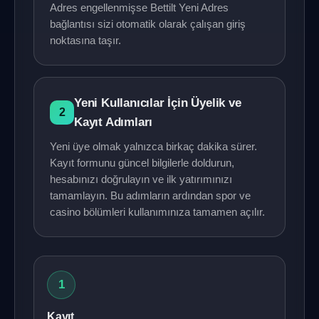
Adres engellenmişse Bettilt Yeni Adres
bağlantısı sizi otomatik olarak çalışan giriş
noktasına taşır.
Yeni Kullanıcılar İçin Üyelik ve
2
Kayıt Adımları
Yeni üye olmak yalnızca birkaç dakika sürer.
Kayıt formunu güncel bilgilerle doldurun,
hesabınızı doğrulayın ve ilk yatırımınızı
tamamlayın. Bu adımların ardından spor ve
casino bölümleri kullanımınıza tamamen açılır.
1
Kayıt