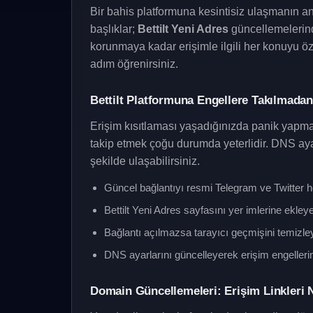
Bir bahis platformuna kesintisiz ulaşmanın an
başlıklar;
Bettilt Yeni Adres
güncellemelerind
korunmaya kadar erişimle ilgili her konuyu ö
adım öğrenirsiniz.
Bettilt Platformuna Engellere Takılmada
Erişim kısıtlaması yaşadığınızda panik yapm
takip etmek çoğu durumda yeterlidir. DNS ayar
şekilde ulaşabilirsiniz.
Güncel bağlantıyı resmi Telegram ve Twitter h
Bettilt Yeni Adres sayfasını yer imlerine ekleyer
Bağlantı açılmazsa tarayıcı geçmişini temizle
DNS ayarlarını güncelleyerek erişim engellerini
Domain Güncellemeleri: Erişim Linkleri 