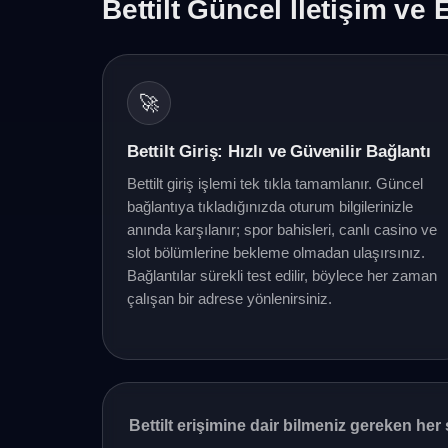
Bettilt Güncel İletişim ve
🚀
Bettilt Giriş: Hızlı ve Güvenilir Bağlantı
Bettilt giriş işlemi tek tıkla tamamlanır. Güncel
bağlantıya tıkladığınızda oturum bilgilerinizle
anında karşılanır; spor bahisleri, canlı casino ve
slot bölümlerine bekleme olmadan ulaşırsınız.
Bağlantılar sürekli test edilir, böylece her zaman
çalışan bir adrese yönlenirsiniz.
Bettilt erişimine dair bilmeniz gereken her 