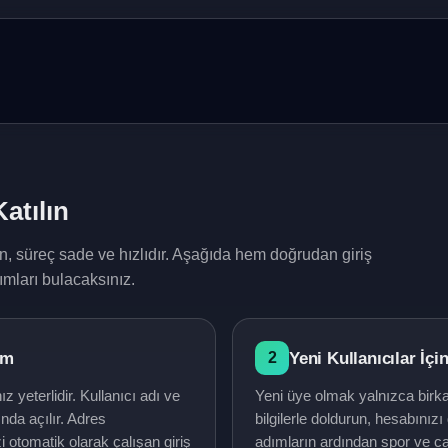
reçleri
atılın
lun, süreç sade ve hızlıdır. Aşağıda hem doğrudan giriş
ımları bulacaksınız.
ım
Yeni Kullanıcılar İçi
2
yeterlidir. Kullanıcı adı ve
Yeni üye olmak yalnızca birk
nda açılır. Adres
bilgilerle doldurun, hesabınız
i otomatik olarak çalışan giriş
adımların ardından spor ve ca