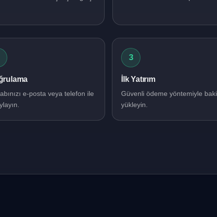
3
ğrulama
İlk Yatırım
abınızı e-posta veya telefon ile
Güvenli ödeme yöntemiyle bak
ylayın.
yükleyin.