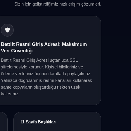
Sizin için geliştirdiğimiz hızlı erişim çözümleri.
🛡️
Bettilt Resmi Giriş Adresi: Maksimum
Veri Güvenliği
Bettilt Resmi Giriş Adresi uçtan uca SSL
şifrelemesiyle korunur. Kişisel bilgileriniz ve
ödeme verileriniz üçüncü taraflarla paylaşılmaz.
Yalnızca doğrulanmış resmi kanalları kullanarak
sahte kopyaların oluşturduğu riskten uzak
kalırsınız.
📑 Sayfa Başlıkları