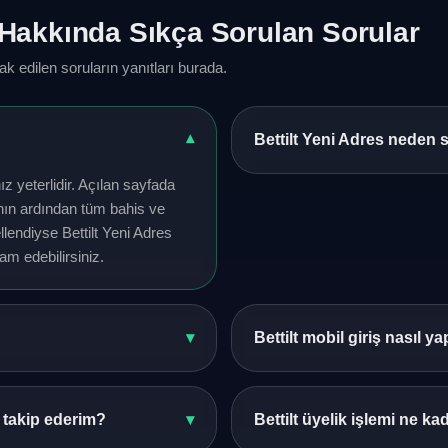
i Hakkında Sıkça Sorulan Sorular
ak edilen soruların yanıtları burada.
Bettilt Yeni Adres neden 
ız yeterlidir. Açılan sayfada
anın ardından tüm bahis ve
lendiyse Bettilt Yeni Adres
am edebilirsiniz.
Bettilt mobil giriş nasıl yap
l takip ederim?
Bettilt üyelik işlemi ne ka