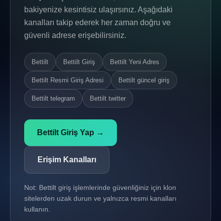
bakiyenize kesintisiz ulaşırsınız. Aşağıdaki
kanalları takip ederek her zaman doğru ve
güvenli adrese erişebilirsiniz.
Bettilt
Bettilt Giriş
Bettilt Yeni Adres
Bettilt Resmi Giriş Adresi
Bettilt güncel giriş
Bettilt telegram
Bettilt twitter
Bettilt Giriş Yap →
Erişim Kanalları
Not: Bettilt giriş işlemlerinde güvenliğiniz için klon
sitelerden uzak durun ve yalnızca resmi kanalları
kullanın.