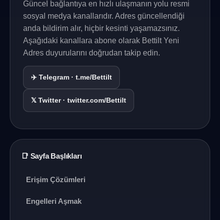
Güncel bağlantıya en hızlı ulaşmanın yolu resmi
sosyal medya kanallarıdır. Adres güncellendiği
anda bildirim alır, hiçbir kesinti yaşamazsınız.
Aşağıdaki kanallara abone olarak Bettilt Yeni
Adres duyurularını doğrudan takip edin.
✈️ Telegram · t.me/Bettilt
𝕏 Twitter · twitter.com/Bettilt
📑 Sayfa Başlıkları
Erişim Çözümleri
Engelleri Aşmak