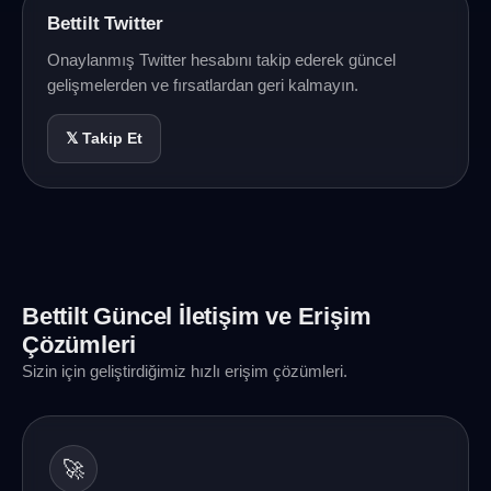
Bettilt Twitter
Onaylanmış Twitter hesabını takip ederek güncel
gelişmelerden ve fırsatlardan geri kalmayın.
𝕏 Takip Et
Bettilt Güncel İletişim ve Erişim
Çözümleri
Sizin için geliştirdiğimiz hızlı erişim çözümleri.
🚀