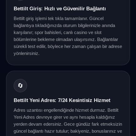
Bettilt Giriş: Hızlı ve Güvenilir Bağlantı
Bettilt giriş işlemi tek tıkla tamamlanır. Güncel
bağlantıya tıkladığınızda oturum bilgilerinizle anında
karşılanır; spor bahisleri, canlı casino ve slot
bölümlerine bekleme olmadan ulaşırsınız. Bağlantılar
sürekli test edilir, böylece her zaman çalışan bir adrese
yönlenirsiniz.
🔄
Bettilt Yeni Adres: 7/24 Kesintisiz Hizmet
Adres uzantısı engellendiğinde hizmet durmaz. Bettilt
Yeni Adres devreye girer ve aynı hesapla kaldığınız
yerden devam edersiniz. Gece gündüz fark etmeksizin
güncel bağlantı hazır tutulur; bakiyeniz, bonuslarınız ve