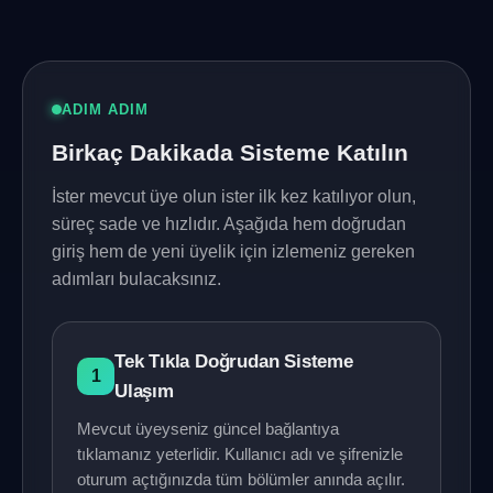
Adım Adım Bettilt Giriş Süreçleri
ADIM ADIM
Birkaç Dakikada Sisteme Katılın
İster mevcut üye olun ister ilk kez katılıyor olun,
süreç sade ve hızlıdır. Aşağıda hem doğrudan
giriş hem de yeni üyelik için izlemeniz gereken
adımları bulacaksınız.
Tek Tıkla Doğrudan Sisteme
1
Ulaşım
Mevcut üyeyseniz güncel bağlantıya
tıklamanız yeterlidir. Kullanıcı adı ve şifrenizle
oturum açtığınızda tüm bölümler anında açılır.