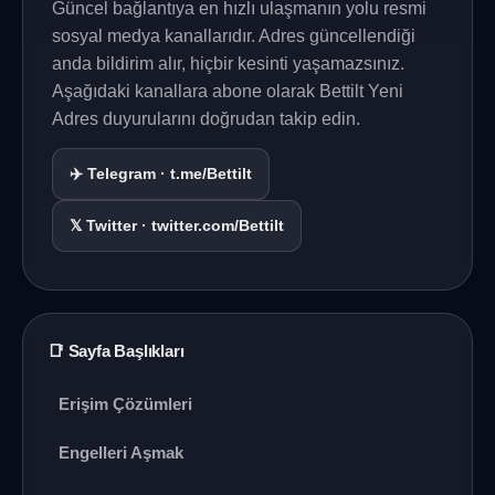
Güncel bağlantıya en hızlı ulaşmanın yolu resmi
sosyal medya kanallarıdır. Adres güncellendiği
anda bildirim alır, hiçbir kesinti yaşamazsınız.
Aşağıdaki kanallara abone olarak Bettilt Yeni
Adres duyurularını doğrudan takip edin.
✈️ Telegram · t.me/Bettilt
𝕏 Twitter · twitter.com/Bettilt
📑 Sayfa Başlıkları
Erişim Çözümleri
Engelleri Aşmak