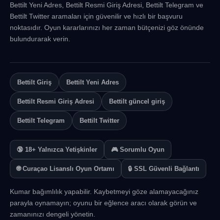
Bettilt Yeni Adres, Bettilt Resmi Giriş Adresi, Bettilt Telegram ve
Bettilt Twitter aramaları için güvenilir ve hızlı bir başvuru
noktasıdır. Oyun kararlarınızı her zaman bütçenizi göz önünde
bulundurarak verin.
Bettilt Giriş
Bettilt Yeni Adres
Bettilt Resmi Giriş Adresi
Bettilt güncel giriş
Bettilt Telegram
Bettilt Twitter
🔞 18+ Yalnızca Yetişkinler
🎮 Sorumlu Oyun
🌐 Curaçao Lisanslı Oyun Ortamı
🔒 SSL Güvenli Bağlantı
Kumar bağımlılık yapabilir. Kaybetmeyi göze alamayacağınız
parayla oynamayın; oyunu bir eğlence aracı olarak görün ve
zamanınızı dengeli yönetin.