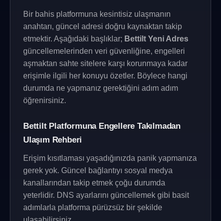
Bir bahis platformuna kesintisiz ulaşmanın
anahtarı, güncel adresi doğru kaynaktan takip
etmektir. Aşağıdaki başlıklar;
Bettilt Yeni Adres
güncellemelerinden veri güvenliğine, engelleri
aşmaktan sahte sitelere karşı korunmaya kadar
erişimle ilgili her konuyu özetler. Böylece hangi
durumda ne yapmanız gerektiğini adım adım
öğrenirsiniz.
Bettilt Platformuna Engellere Takılmadan
Ulaşım Rehberi
Erişim kısıtlaması yaşadığınızda panik yapmanıza
gerek yok. Güncel bağlantıyı sosyal medya
kanallarından takip etmek çoğu durumda
yeterlidir. DNS ayarlarını güncellemek gibi basit
adımlarla platforma pürüzsüz bir şekilde
ulaşabilirsiniz.