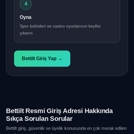
4
Oyna
Spor bahisleri ve casino oyunlarının keyfini
çıkarın.
Bettilt Giriş Yap →
Bettilt Resmi Giriş Adresi Hakkında
Sıkça Sorulan Sorular
Bettilt giriş, güvenlik ve üyelik konusunda en çok merak edilen