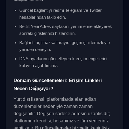
Güncel bağlantıyı resmi Telegram ve Twitter
hesaplarından takip edin.
Bettilt Yeni Adres sayfasını yer imlerine ekleyerek
sonraki girişlerinizi hızlandırın.
Bağlantı açılmazsa tarayıcı geçmişini temizleyip
yeniden deneyin.
DNS ayarlarını güncelleyerek erişim engellerini
kolayca aşabilirsiniz.
Domain Güncellemeleri: Erişim Linkleri
Neden Değişiyor?
Yurt dışı lisanslı platformlarda alan adları
düzenlemeler nedeniyle zaman zaman
değişebilir. Değişen sadece adresin uzantısıdır;
platformun kendisi, hesabınız ve tüm verileriniz
sabit kalır. Bu güncellemeler hizmetin kesintisiz