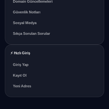
Domain Güncellemeleri
Güvenlik Notları
Sosyal Medya
Sıkça Sorulan Sorular
⚡ Hızlı Giriş
Giriş Yap
Kayıt Ol
Yeni Adres