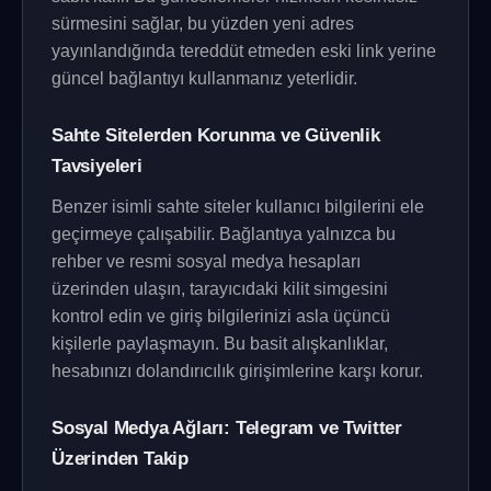
sürmesini sağlar, bu yüzden yeni adres
yayınlandığında tereddüt etmeden eski link yerine
güncel bağlantıyı kullanmanız yeterlidir.
Sahte Sitelerden Korunma ve Güvenlik
Tavsiyeleri
Benzer isimli sahte siteler kullanıcı bilgilerini ele
geçirmeye çalışabilir. Bağlantıya yalnızca bu
rehber ve resmi sosyal medya hesapları
üzerinden ulaşın, tarayıcıdaki kilit simgesini
kontrol edin ve giriş bilgilerinizi asla üçüncü
kişilerle paylaşmayın. Bu basit alışkanlıklar,
hesabınızı dolandırıcılık girişimlerine karşı korur.
Sosyal Medya Ağları: Telegram ve Twitter
Üzerinden Takip