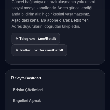
Güncel bağlantıya en hızlı ulaşmanın yolu resmi
sosyal medya kanallarıdır. Adres güncellendiği
anda bildirim alır, hiçbir kesinti yaşamazsınız.
Aşağıdaki kanallara abone olarak Bettilt Yeni
Adres duyurularını doğrudan takip edin.
✈️ Telegram · t.me/Bettilt
𝕏 Twitter · twitter.com/Bettilt
📑 Sayfa Başlıkları
Erişim Çözümleri
Engelleri Aşmak