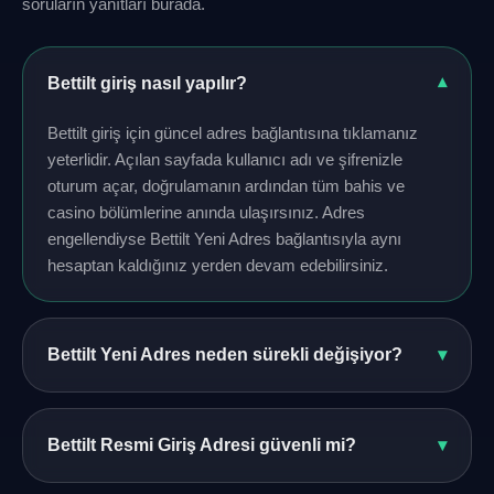
soruların yanıtları burada.
Bettilt giriş nasıl yapılır?
Bettilt giriş için güncel adres bağlantısına tıklamanız
yeterlidir. Açılan sayfada kullanıcı adı ve şifrenizle
oturum açar, doğrulamanın ardından tüm bahis ve
casino bölümlerine anında ulaşırsınız. Adres
engellendiyse Bettilt Yeni Adres bağlantısıyla aynı
hesaptan kaldığınız yerden devam edebilirsiniz.
Bettilt Yeni Adres neden sürekli değişiyor?
Bettilt Resmi Giriş Adresi güvenli mi?