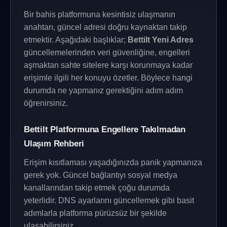
Bir bahis platformuna kesintisiz ulaşmanın
anahtarı, güncel adresi doğru kaynaktan takip
etmektir. Aşağıdaki başlıklar;
Bettilt Yeni Adres
güncellemelerinden veri güvenliğine, engelleri
aşmaktan sahte sitelere karşı korunmaya kadar
erişimle ilgili her konuyu özetler. Böylece hangi
durumda ne yapmanız gerektiğini adım adım
öğrenirsiniz.
Bettilt Platformuna Engellere Takılmadan
Ulaşım Rehberi
Erişim kısıtlaması yaşadığınızda panik yapmanıza
gerek yok. Güncel bağlantıyı sosyal medya
kanallarından takip etmek çoğu durumda
yeterlidir. DNS ayarlarını güncellemek gibi basit
adımlarla platforma pürüzsüz bir şekilde
ulaşabilirsiniz.