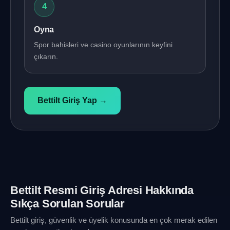
4
Oyna
Spor bahisleri ve casino oyunlarının keyfini
çıkarın.
Bettilt Giriş Yap →
Bettilt Resmi Giriş Adresi Hakkında
Sıkça Sorulan Sorular
Bettilt giriş, güvenlik ve üyelik konusunda en çok merak edilen