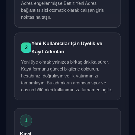
Adres engellenmişse Bettilt Yeni Adres
bağlantısı sizi otomatik olarak çalışan giriş
noktasına taşır.
Yeni Kullanıcılar İçin Üyelik ve
2
Kayıt Adımları
Yeni üye olmak yalnızca birkaç dakika sürer.
Kayıt formunu güncel bilgilerle doldurun,
hesabınızı doğrulayın ve ilk yatırımınızı
tamamlayın. Bu adımların ardından spor ve
casino bölümleri kullanımınıza tamamen açılır.
1
Kayıt