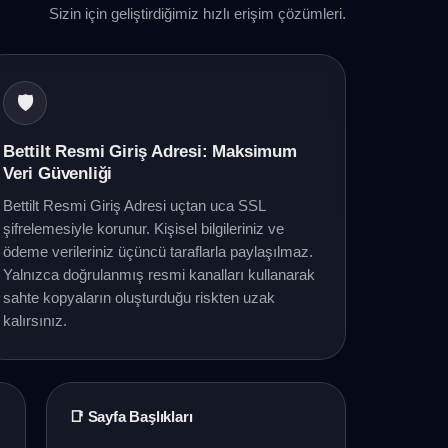
Sizin için geliştirdiğimiz hızlı erişim çözümleri.
🛡️
Bettilt Resmi Giriş Adresi: Maksimum
Veri Güvenliği
Bettilt Resmi Giriş Adresi uçtan uca SSL
şifrelemesiyle korunur. Kişisel bilgileriniz ve
ödeme verileriniz üçüncü taraflarla paylaşılmaz.
Yalnızca doğrulanmış resmi kanalları kullanarak
sahte kopyaların oluşturduğu riskten uzak
kalırsınız.
📑 Sayfa Başlıkları