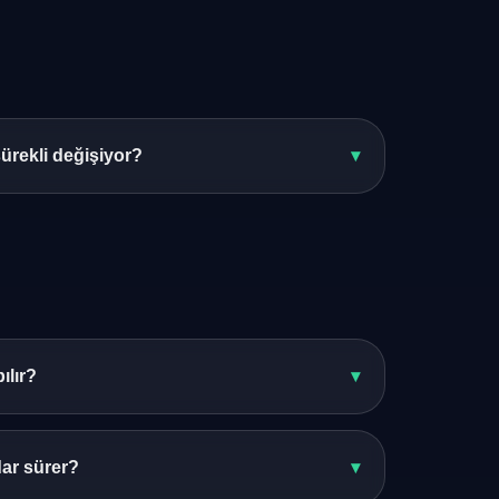
sürekli değişiyor?
ılır?
dar sürer?