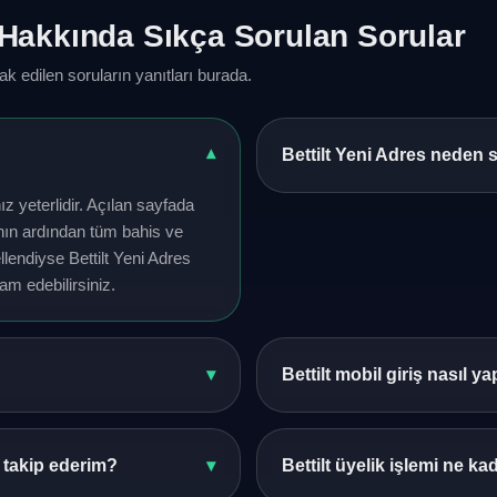
i Hakkında Sıkça Sorulan Sorular
ak edilen soruların yanıtları burada.
Bettilt Yeni Adres neden 
ız yeterlidir. Açılan sayfada
anın ardından tüm bahis ve
lendiyse Bettilt Yeni Adres
am edebilirsiniz.
Bettilt mobil giriş nasıl yap
l takip ederim?
Bettilt üyelik işlemi ne ka