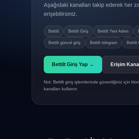
Aşağıdaki kanalları takip ederek her 
erişebilirsiniz.
Bettilt
Bettilt Giriş
Bettilt Yeni Adres
Bettilt güncel giriş
Bettilt telegram
Bettilt 
Bettilt Giriş Yap →
Erişim Kanal
Not: Bettilt giriş işlemlerinde güvenliğiniz için k
kanalları kullanın.