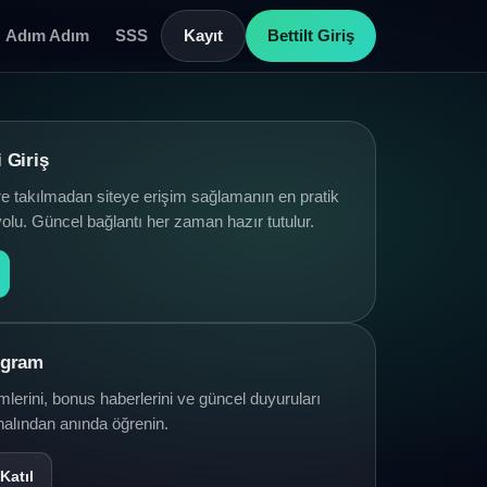
Adım Adım
SSS
Kayıt
Bettilt Giriş
i Giriş
e takılmadan siteye erişim sağlamanın en pratik
yolu. Güncel bağlantı her zaman hazır tutulur.
legram
lerini, bonus haberlerini ve güncel duyuruları
alından anında öğrenin.
Katıl