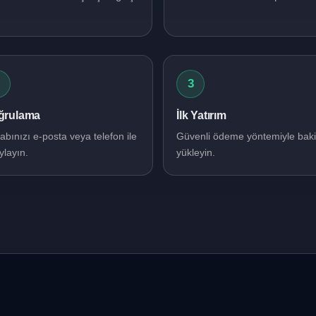
3
ğrulama
İlk Yatırım
abınızı e-posta veya telefon ile
Güvenli ödeme yöntemiyle bak
ylayın.
yükleyin.