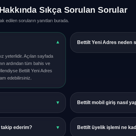
i Hakkında Sıkça Sorulan Sorular
ak edilen soruların yanıtları burada.
Bettilt Yeni Adres neden 
ız yeterlidir. Açılan sayfada
anın ardından tüm bahis ve
lendiyse Bettilt Yeni Adres
am edebilirsiniz.
Bettilt mobil giriş nasıl yap
l takip ederim?
Bettilt üyelik işlemi ne ka