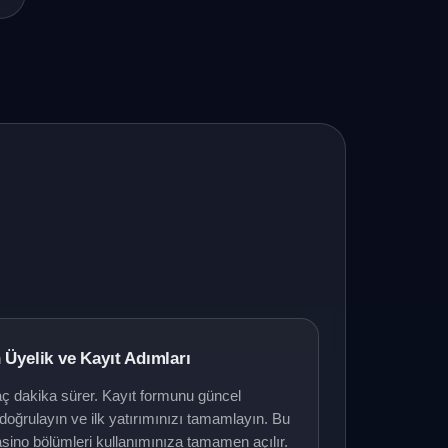
n Üyelik ve Kayıt Adımları
aç dakika sürer. Kayıt formunu güncel
ı doğrulayın ve ilk yatırımınızı tamamlayın. Bu
sino bölümleri kullanımınıza tamamen açılır.