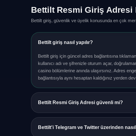
Bettilt Resmi Giriş Adres
Bettilt giriş, güvenlik ve üyelik konusunda en çok mer
Bettilt giriş nasıl yapılır?
Bettilt giriş için güncel adres bağlantısına tıklaman
kullanıcı adı ve şifrenizle oturum açar, doğrulam
casino bölümlerine anında ulaşırsınız. Adres engel
bağlantısıyla aynı hesaptan kaldığınız yerden dev
Bettilt Resmi Giriş Adresi güvenli mi?
Bettilt'i Telegram ve Twitter üzerinden nası