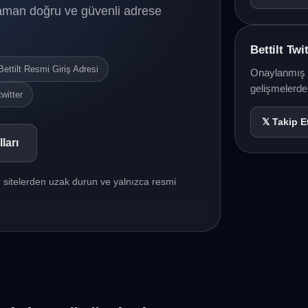
zaman doğru ve güvenli adrese
Bettilt Twi
Bettilt Resmi Giriş Adresi
Onaylanmış T
gelişmelerde
twitter
𝕏 Takip E
ları
lon sitelerden uzak durun ve yalnızca resmi