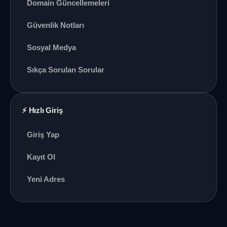
Domain Güncellemeleri
Güvenlik Notları
Sosyal Medya
Sıkça Sorulan Sorular
⚡ Hızlı Giriş
Giriş Yap
Kayıt Ol
Yeni Adres