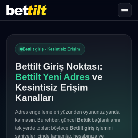
Bettilt giriş · Kesintisiz Erişim
Bettilt Giriş Noktası:
Bettilt Yeni Adres
ve
Kesintisiz Erişim
Kanalları
Adres engellemeleri yüzünden oyununuz yarıda
kalmasın. Bu rehber, güncel
Bettilt
bağlantılarını
tek yerde toplar; böylece
Bettilt giriş
işlemini
saniyeler içinde tamamlar, hesabınıza ve