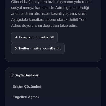
Güncel bağlantıya en hızlı ulaşmanın yolu resmi
sosyal medya kanallarıdır. Adres güncellendiği
anda bildirim alır, hiçbir kesinti yaşamazsınız.
Aşağıdaki kanallara abone olarak Bettilt Yeni
Adres duyurularını doğrudan takip edin.
✈️ Telegram · t.me/Bettilt
𝕏 Twitter · twitter.com/Bettilt
📑 Sayfa Başlıkları
Erişim Çözümleri
Engelleri Aşmak