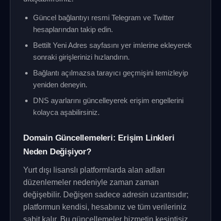
Güncel bağlantıyı resmi Telegram ve Twitter
hesaplarından takip edin.
Bettilt Yeni Adres sayfasını yer imlerine ekleyerek
sonraki girişlerinizi hızlandırın.
Bağlantı açılmazsa tarayıcı geçmişini temizleyip
yeniden deneyin.
DNS ayarlarını güncelleyerek erişim engellerini
kolayca aşabilirsiniz.
Domain Güncellemeleri: Erişim Linkleri
Neden Değişiyor?
Yurt dışı lisanslı platformlarda alan adları
düzenlemeler nedeniyle zaman zaman
değişebilir. Değişen sadece adresin uzantısıdır;
platformun kendisi, hesabınız ve tüm verileriniz
sabit kalır. Bu güncellemeler hizmetin kesintisiz