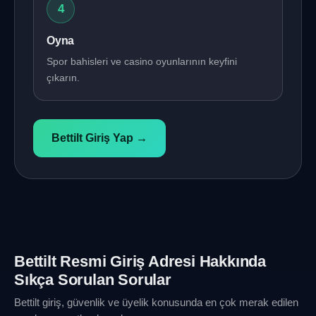
4
Oyna
Spor bahisleri ve casino oyunlarının keyfini
çıkarın.
Bettilt Giriş Yap →
Bettilt Resmi Giriş Adresi Hakkında
Sıkça Sorulan Sorular
Bettilt giriş, güvenlik ve üyelik konusunda en çok merak edilen