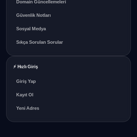
Domain Güncellemeleri
Güvenlik Notları
Sosyal Medya
Sıkça Sorulan Sorular
⚡ Hızlı Giriş
Giriş Yap
Kayıt Ol
Yeni Adres