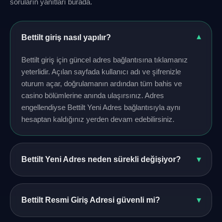
soruların yanıtları burada.
Bettilt giriş nasıl yapılır?
Bettilt giriş için güncel adres bağlantısına tıklamanız
yeterlidir. Açılan sayfada kullanıcı adı ve şifrenizle
oturum açar, doğrulamanın ardından tüm bahis ve
casino bölümlerine anında ulaşırsınız. Adres
engellendiyse Bettilt Yeni Adres bağlantısıyla aynı
hesaptan kaldığınız yerden devam edebilirsiniz.
Bettilt Yeni Adres neden sürekli değişiyor?
Bettilt Resmi Giriş Adresi güvenli mi?