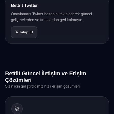
Bettilt Twitter
Onaylanmış Twitter hesabını takip ederek güncel
gelişmelerden ve fırsatlardan geri kalmayın.
𝕏 Takip Et
Bettilt Güncel İletişim ve Erişim
Çözümleri
Sizin için geliştirdiğimiz hızlı erişim çözümleri.
🚀