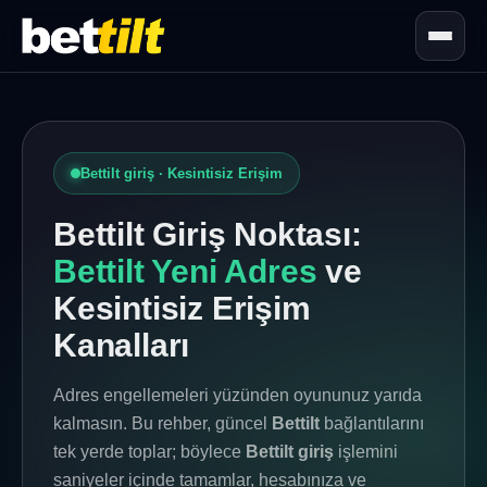
Bettilt giriş · Kesintisiz Erişim
Bettilt Giriş Noktası:
Bettilt Yeni Adres
ve
Kesintisiz Erişim
Kanalları
Adres engellemeleri yüzünden oyununuz yarıda
kalmasın. Bu rehber, güncel
Bettilt
bağlantılarını
tek yerde toplar; böylece
Bettilt giriş
işlemini
saniyeler içinde tamamlar, hesabınıza ve