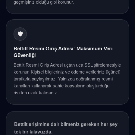
geçmişiniz olduğu gibi korunur.
🛡️
Bettilt Resmi Giriş Adresi: Maksimum Veri
Güvenliği
Bettilt Resmi Giriş Adresi uçtan uca SSL şifrelemesiyle
korunur. Kişisel bilgileriniz ve ödeme verileriniz üçüncü
taraflarla paylaşılmaz. Yalnızca doğrulanmış resmi
kanalları kullanarak sahte kopyaların oluşturduğu
riskten uzak kalırsınız.
Bettilt erişimine dair bilmeniz gereken her şey
tek bir kılavuzda.