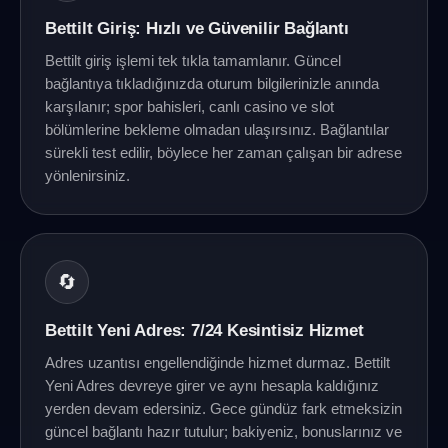
Bettilt Giriş: Hızlı ve Güvenilir Bağlantı
Bettilt giriş işlemi tek tıkla tamamlanır. Güncel
bağlantıya tıkladığınızda oturum bilgilerinizle anında
karşılanır; spor bahisleri, canlı casino ve slot
bölümlerine bekleme olmadan ulaşırsınız. Bağlantılar
sürekli test edilir, böylece her zaman çalışan bir adrese
yönlenirsiniz.
🔄
Bettilt Yeni Adres: 7/24 Kesintisiz Hizmet
Adres uzantısı engellendiğinde hizmet durmaz. Bettilt
Yeni Adres devreye girer ve aynı hesapla kaldığınız
yerden devam edersiniz. Gece gündüz fark etmeksizin
güncel bağlantı hazır tutulur; bakiyeniz, bonuslarınız ve