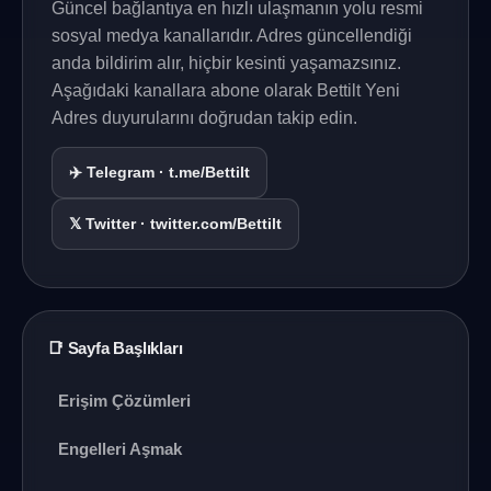
Güncel bağlantıya en hızlı ulaşmanın yolu resmi
sosyal medya kanallarıdır. Adres güncellendiği
anda bildirim alır, hiçbir kesinti yaşamazsınız.
Aşağıdaki kanallara abone olarak Bettilt Yeni
Adres duyurularını doğrudan takip edin.
✈️ Telegram · t.me/Bettilt
𝕏 Twitter · twitter.com/Bettilt
📑 Sayfa Başlıkları
Erişim Çözümleri
Engelleri Aşmak