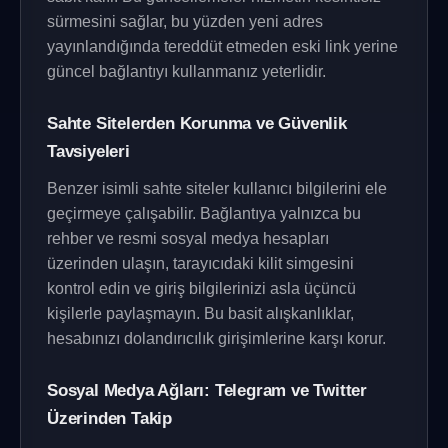
sürmesini sağlar, bu yüzden yeni adres
yayınlandığında tereddüt etmeden eski link yerine
güncel bağlantıyı kullanmanız yeterlidir.
Sahte Sitelerden Korunma ve Güvenlik
Tavsiyeleri
Benzer isimli sahte siteler kullanıcı bilgilerini ele
geçirmeye çalışabilir. Bağlantıya yalnızca bu
rehber ve resmi sosyal medya hesapları
üzerinden ulaşın, tarayıcıdaki kilit simgesini
kontrol edin ve giriş bilgilerinizi asla üçüncü
kişilerle paylaşmayın. Bu basit alışkanlıklar,
hesabınızı dolandırıcılık girişimlerine karşı korur.
Sosyal Medya Ağları: Telegram ve Twitter
Üzerinden Takip