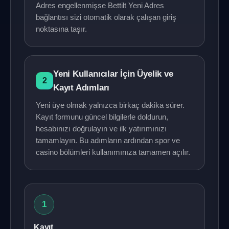
Adres engellenmişse Bettilt Yeni Adres
bağlantısı sizi otomatik olarak çalışan giriş
noktasına taşır.
Yeni Kullanıcılar İçin Üyelik ve
2
Kayıt Adımları
Yeni üye olmak yalnızca birkaç dakika sürer.
Kayıt formunu güncel bilgilerle doldurun,
hesabınızı doğrulayın ve ilk yatırımınızı
tamamlayın. Bu adımların ardından spor ve
casino bölümleri kullanımınıza tamamen açılır.
1
Kayıt