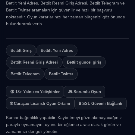
Bettilt Yeni Adres, Bettilt Resmi Giriş Adresi, Bettilt Telegram ve
Bettilt Twitter aramaları için güvenilir ve hızlı bir başvuru
noktasıdır. Oyun kararlarınızı her zaman bütçenizi göz önünde
bulundurarak verin.
Bettilt Giriş
Bettilt Yeni Adres
Bettilt Resmi Giriş Adresi
Bettilt güncel giriş
Bettilt Telegram
Bettilt Twitter
🔞 18+ Yalnızca Yetişkinler
🎮 Sorumlu Oyun
🌐 Curaçao Lisanslı Oyun Ortamı
🔒 SSL Güvenli Bağlantı
Kumar bağımlılık yapabilir. Kaybetmeyi göze alamayacağınız
parayla oynamayın; oyunu bir eğlence aracı olarak görün ve
zamanınızı dengeli yönetin.