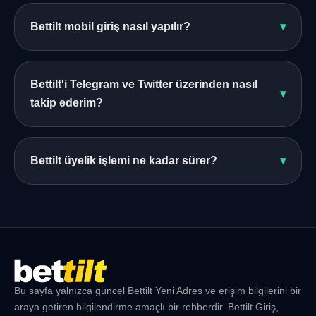
Bettilt mobil giriş nasıl yapılır?
Bettilt'i Telegram ve Twitter üzerinden nasıl
takip ederim?
Bettilt üyelik işlemi ne kadar sürer?
Bu sayfa yalnızca güncel Bettilt Yeni Adres ve erişim bilgilerini bir
araya getiren bilgilendirme amaçlı bir rehberdir. Bettilt Giriş,