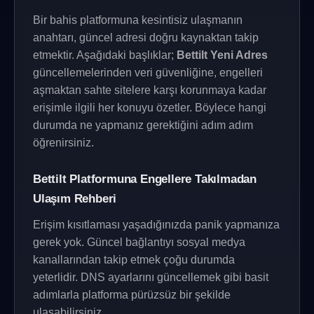
Bir bahis platformuna kesintisiz ulaşmanın
anahtarı, güncel adresi doğru kaynaktan takip
etmektir. Aşağıdaki başlıklar;
Bettilt Yeni Adres
güncellemelerinden veri güvenliğine, engelleri
aşmaktan sahte sitelere karşı korunmaya kadar
erişimle ilgili her konuyu özetler. Böylece hangi
durumda ne yapmanız gerektiğini adım adım
öğrenirsiniz.
Bettilt Platformuna Engellere Takılmadan
Ulaşım Rehberi
Erişim kısıtlaması yaşadığınızda panik yapmanıza
gerek yok. Güncel bağlantıyı sosyal medya
kanallarından takip etmek çoğu durumda
yeterlidir. DNS ayarlarını güncellemek gibi basit
adımlarla platforma pürüzsüz bir şekilde
ulaşabilirsiniz.