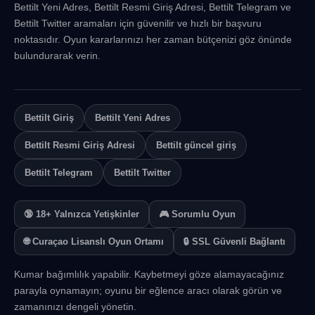
Bettilt Yeni Adres, Bettilt Resmi Giriş Adresi, Bettilt Telegram ve
Bettilt Twitter aramaları için güvenilir ve hızlı bir başvuru
noktasıdır. Oyun kararlarınızı her zaman bütçenizi göz önünde
bulundurarak verin.
Bettilt Giriş
Bettilt Yeni Adres
Bettilt Resmi Giriş Adresi
Bettilt güncel giriş
Bettilt Telegram
Bettilt Twitter
🔞 18+ Yalnızca Yetişkinler
🎮 Sorumlu Oyun
🌐 Curaçao Lisanslı Oyun Ortamı
🔒 SSL Güvenli Bağlantı
Kumar bağımlılık yapabilir. Kaybetmeyi göze alamayacağınız
parayla oynamayın; oyunu bir eğlence aracı olarak görün ve
zamanınızı dengeli yönetin.