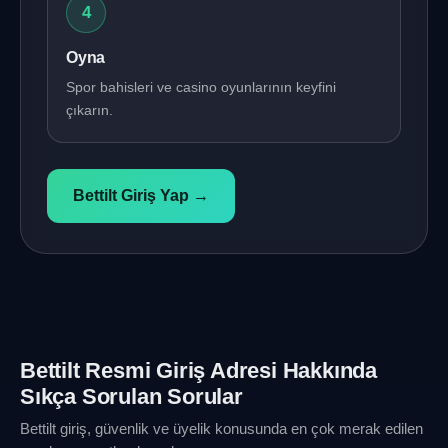
4
Oyna
Spor bahisleri ve casino oyunlarının keyfini
çıkarın.
Bettilt Giriş Yap →
Bettilt Resmi Giriş Adresi Hakkında
Sıkça Sorulan Sorular
Bettilt giriş, güvenlik ve üyelik konusunda en çok merak edilen