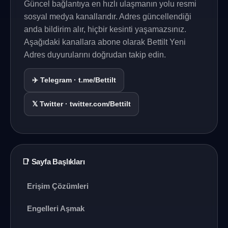
Güncel bağlantıya en hızlı ulaşmanın yolu resmi
sosyal medya kanallarıdır. Adres güncellendiği
anda bildirim alır, hiçbir kesinti yaşamazsınız.
Aşağıdaki kanallara abone olarak Bettilt Yeni
Adres duyurularını doğrudan takip edin.
✈️ Telegram · t.me/Bettilt
𝕏 Twitter · twitter.com/Bettilt
📑 Sayfa Başlıkları
Erişim Çözümleri
Engelleri Aşmak