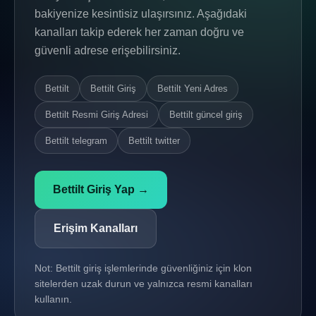
bakiyenize kesintisiz ulaşırsınız. Aşağıdaki
kanalları takip ederek her zaman doğru ve
güvenli adrese erişebilirsiniz.
Bettilt
Bettilt Giriş
Bettilt Yeni Adres
Bettilt Resmi Giriş Adresi
Bettilt güncel giriş
Bettilt telegram
Bettilt twitter
Bettilt Giriş Yap →
Erişim Kanalları
Not: Bettilt giriş işlemlerinde güvenliğiniz için klon
sitelerden uzak durun ve yalnızca resmi kanalları
kullanın.