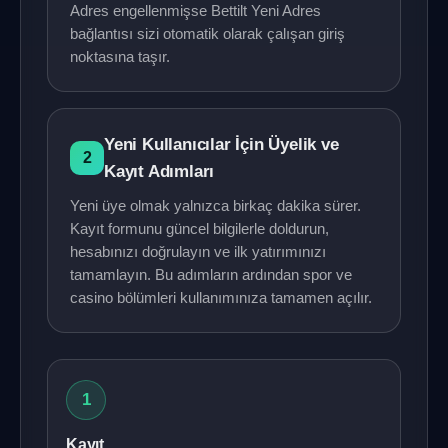
Adres engellenmişse Bettilt Yeni Adres
bağlantısı sizi otomatik olarak çalışan giriş
noktasına taşır.
Yeni Kullanıcılar İçin Üyelik ve
2
Kayıt Adımları
Yeni üye olmak yalnızca birkaç dakika sürer.
Kayıt formunu güncel bilgilerle doldurun,
hesabınızı doğrulayın ve ilk yatırımınızı
tamamlayın. Bu adımların ardından spor ve
casino bölümleri kullanımınıza tamamen açılır.
1
Kayıt