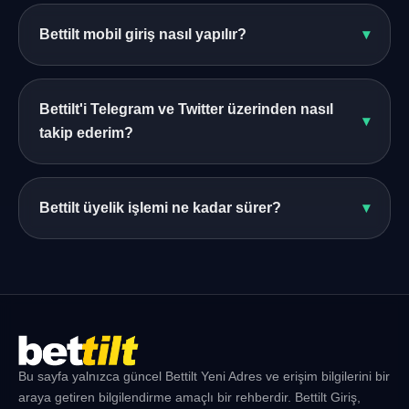
Bettilt mobil giriş nasıl yapılır?
Bettilt'i Telegram ve Twitter üzerinden nasıl
takip ederim?
Bettilt üyelik işlemi ne kadar sürer?
Bu sayfa yalnızca güncel Bettilt Yeni Adres ve erişim bilgilerini bir
araya getiren bilgilendirme amaçlı bir rehberdir. Bettilt Giriş,