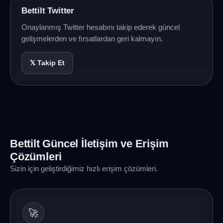
Bettilt Twitter
Onaylanmış Twitter hesabını takip ederek güncel
gelişmelerden ve fırsatlardan geri kalmayın.
𝕏 Takip Et
Bettilt Güncel İletişim ve Erişim
Çözümleri
Sizin için geliştirdiğimiz hızlı erişim çözümleri.
🚀