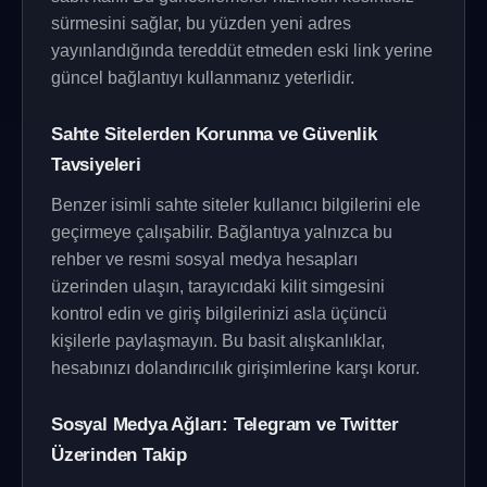
sürmesini sağlar, bu yüzden yeni adres
yayınlandığında tereddüt etmeden eski link yerine
güncel bağlantıyı kullanmanız yeterlidir.
Sahte Sitelerden Korunma ve Güvenlik
Tavsiyeleri
Benzer isimli sahte siteler kullanıcı bilgilerini ele
geçirmeye çalışabilir. Bağlantıya yalnızca bu
rehber ve resmi sosyal medya hesapları
üzerinden ulaşın, tarayıcıdaki kilit simgesini
kontrol edin ve giriş bilgilerinizi asla üçüncü
kişilerle paylaşmayın. Bu basit alışkanlıklar,
hesabınızı dolandırıcılık girişimlerine karşı korur.
Sosyal Medya Ağları: Telegram ve Twitter
Üzerinden Takip