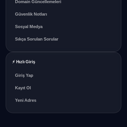
Domain Güncellemeleri
Güvenlik Notları
Sosyal Medya
Sıkça Sorulan Sorular
⚡ Hızlı Giriş
Giriş Yap
Kayıt Ol
Yeni Adres