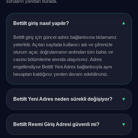
soruların yanıtları burada.
Bettilt giriş nasıl yapılır?
Bettilt giriş için güncel adres bağlantısına tıklamanız
yeterlidir. Açılan sayfada kullanıcı adı ve şifrenizle
oturum açar, doğrulamanın ardından tüm bahis ve
casino bölümlerine anında ulaşırsınız. Adres
engellendiyse Bettilt Yeni Adres bağlantısıyla aynı
hesaptan kaldığınız yerden devam edebilirsiniz.
Bettilt Yeni Adres neden sürekli değişiyor?
Bettilt Resmi Giriş Adresi güvenli mi?