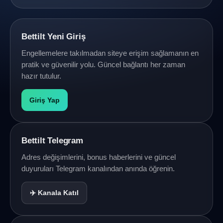
Bettilt Yeni Giriş
Engellemelere takılmadan siteye erişim sağlamanın en
pratik ve güvenilir yolu. Güncel bağlantı her zaman
hazır tutulur.
Giriş Yap
Bettilt Telegram
Adres değişimlerini, bonus haberlerini ve güncel
duyuruları Telegram kanalından anında öğrenin.
✈️ Kanala Katıl