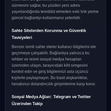
sürmesini sağlar, bu yüzden yeni adres
yayınlandığında tereddüt etmeden eski link yerine
güncel bağlantıyı kullanmanız yeterlidir.
Sahte Sitelerden Korunma ve Güvenlik
Tavsiyeleri
Benzer isimli sahte siteler kullanıcı bilgilerini ele
geçirmeye çalışabilir. Bağlantıya yalnızca bu
rehber ve resmi sosyal medya hesapları
üzerinden ulaşın, tarayıcıdaki kilit simgesini
kontrol edin ve giriş bilgilerinizi asla üçüncü
kişilerle paylaşmayın. Bu basit alışkanlıklar,
hesabınızı dolandırıcılık girişimlerine karşı korur.
Sosyal Medya Ağları: Telegram ve Twitter
Üzerinden Takip