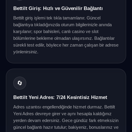
Bettilt Giriş: Hızlı ve Güvenilir Bağlantı
Bettilt giriş işlemi tek tıkla tamamlanır. Güncel
bağlantıya tıkladığınızda oturum bilgilerinizle anında
karşılanır; spor bahisleri, canlı casino ve slot
bölümlerine bekleme olmadan ulaşırsınız. Bağlantılar
sürekli test edilir, böylece her zaman çalışan bir adrese
yönlenirsiniz.
🔄
Bettilt Yeni Adres: 7/24 Kesintisiz Hizmet
Adres uzantısı engellendiğinde hizmet durmaz. Bettilt
Yeni Adres devreye girer ve aynı hesapla kaldığınız
yerden devam edersiniz. Gece gündüz fark etmeksizin
güncel bağlantı hazır tutulur; bakiyeniz, bonuslarınız ve