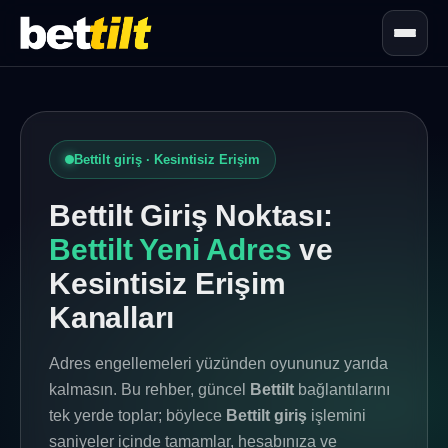
Bettilt giriş · Kesintisiz Erişim
Bettilt Giriş Noktası:
Bettilt Yeni Adres
ve
Kesintisiz Erişim
Kanalları
Adres engellemeleri yüzünden oyununuz yarıda
kalmasın. Bu rehber, güncel
Bettilt
bağlantılarını
tek yerde toplar; böylece
Bettilt giriş
işlemini
saniyeler içinde tamamlar, hesabınıza ve