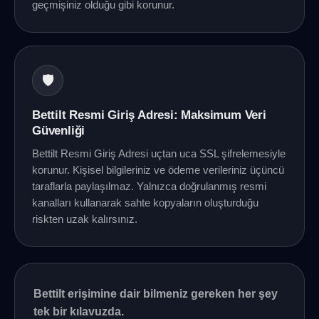
geçmişiniz olduğu gibi korunur.
🛡️
Bettilt Resmi Giriş Adresi: Maksimum Veri
Güvenliği
Bettilt Resmi Giriş Adresi uçtan uca SSL şifrelemesiyle
korunur. Kişisel bilgileriniz ve ödeme verileriniz üçüncü
taraflarla paylaşılmaz. Yalnızca doğrulanmış resmi
kanalları kullanarak sahte kopyaların oluşturduğu
riskten uzak kalırsınız.
Bettilt erişimine dair bilmeniz gereken her şey
tek bir kılavuzda.