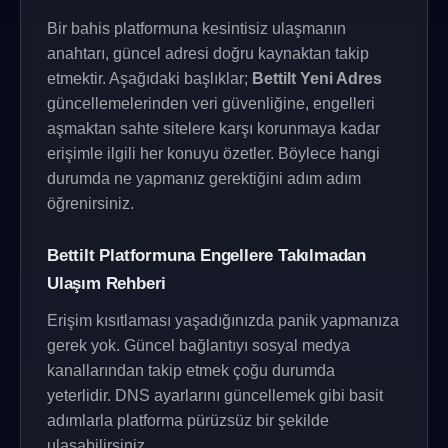
Bir bahis platformuna kesintisiz ulaşmanın
anahtarı, güncel adresi doğru kaynaktan takip
etmektir. Aşağıdaki başlıklar;
Bettilt Yeni Adres
güncellemelerinden veri güvenliğine, engelleri
aşmaktan sahte sitelere karşı korunmaya kadar
erişimle ilgili her konuyu özetler. Böylece hangi
durumda ne yapmanız gerektiğini adım adım
öğrenirsiniz.
Bettilt Platformuna Engellere Takılmadan
Ulaşım Rehberi
Erişim kısıtlaması yaşadığınızda panik yapmanıza
gerek yok. Güncel bağlantıyı sosyal medya
kanallarından takip etmek çoğu durumda
yeterlidir. DNS ayarlarını güncellemek gibi basit
adımlarla platforma pürüzsüz bir şekilde
ulaşabilirsiniz.