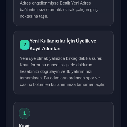
Adres engellenmişse Bettilt Yeni Adres
bağlantısı sizi otomatik olarak çalışan giriş
noktasına taşır.
Yeni Kullanıcılar İçin Üyelik ve
2
Kayıt Adımları
Yeni üye olmak yalnızca birkaç dakika sürer.
Kayıt formunu güncel bilgilerle doldurun,
hesabınızı doğrulayın ve ilk yatırımınızı
tamamlayın. Bu adımların ardından spor ve
casino bölümleri kullanımınıza tamamen açılır.
1
Kayıt