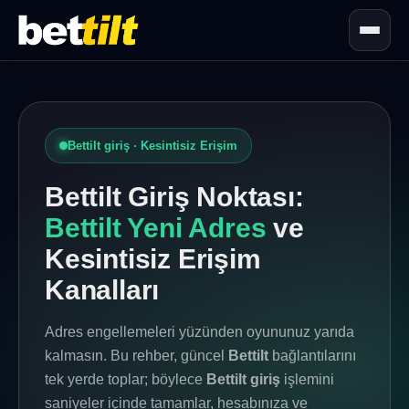
Bettilt giriş · Kesintisiz Erişim
Bettilt Giriş Noktası:
Bettilt Yeni Adres
ve
Kesintisiz Erişim
Kanalları
Adres engellemeleri yüzünden oyununuz yarıda
kalmasın. Bu rehber, güncel
Bettilt
bağlantılarını
tek yerde toplar; böylece
Bettilt giriş
işlemini
saniyeler içinde tamamlar, hesabınıza ve