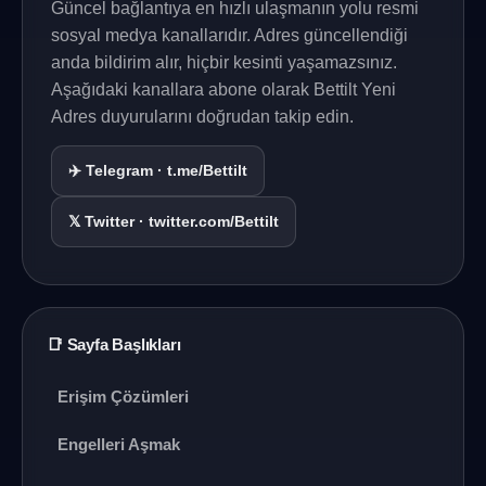
Güncel bağlantıya en hızlı ulaşmanın yolu resmi
sosyal medya kanallarıdır. Adres güncellendiği
anda bildirim alır, hiçbir kesinti yaşamazsınız.
Aşağıdaki kanallara abone olarak Bettilt Yeni
Adres duyurularını doğrudan takip edin.
✈️ Telegram · t.me/Bettilt
𝕏 Twitter · twitter.com/Bettilt
📑 Sayfa Başlıkları
Erişim Çözümleri
Engelleri Aşmak