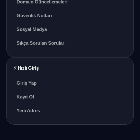
Domain Güncellemeleri
Güvenlik Notları
Sosyal Medya
Sıkça Sorulan Sorular
⚡ Hızlı Giriş
Giriş Yap
Kayıt Ol
Yeni Adres