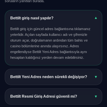
soruların yanıtları burada.
Bettilt giriş nasıl yapılır?
Bettilt giriş için güncel adres bağlantısına tıklamanız
yeterlidir. Açılan sayfada kullanıcı adı ve şifrenizle
oturum açar, doğrulamanın ardından tüm bahis ve
casino bölümlerine anında ulaşırsınız. Adres
engellendiyse Bettilt Yeni Adres bağlantısıyla aynı
hesaptan kaldığınız yerden devam edebilirsiniz.
Bettilt Yeni Adres neden sürekli değişiyor?
Bettilt Resmi Giriş Adresi güvenli mi?