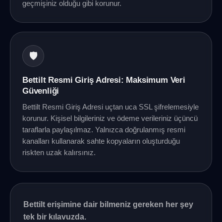
geçmişiniz olduğu gibi korunur.
🛡️
Bettilt Resmi Giriş Adresi: Maksimum Veri
Güvenliği
Bettilt Resmi Giriş Adresi uçtan uca SSL şifrelemesiyle
korunur. Kişisel bilgileriniz ve ödeme verileriniz üçüncü
taraflarla paylaşılmaz. Yalnızca doğrulanmış resmi
kanalları kullanarak sahte kopyaların oluşturduğu
riskten uzak kalırsınız.
Bettilt erişimine dair bilmeniz gereken her şey
tek bir kılavuzda.