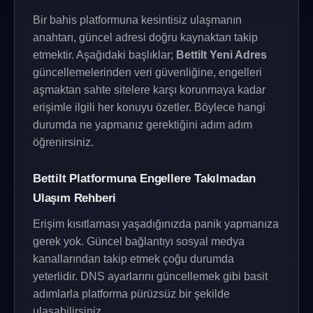
Bir bahis platformuna kesintisiz ulaşmanın
anahtarı, güncel adresi doğru kaynaktan takip
etmektir. Aşağıdaki başlıklar;
Bettilt Yeni Adres
güncellemelerinden veri güvenliğine, engelleri
aşmaktan sahte sitelere karşı korunmaya kadar
erişimle ilgili her konuyu özetler. Böylece hangi
durumda ne yapmanız gerektiğini adım adım
öğrenirsiniz.
Bettilt Platformuna Engellere Takılmadan
Ulaşım Rehberi
Erişim kısıtlaması yaşadığınızda panik yapmanıza
gerek yok. Güncel bağlantıyı sosyal medya
kanallarından takip etmek çoğu durumda
yeterlidir. DNS ayarlarını güncellemek gibi basit
adımlarla platforma pürüzsüz bir şekilde
ulaşabilirsiniz.