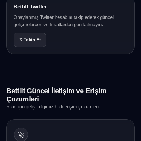
Bettilt Twitter
Onaylanmış Twitter hesabını takip ederek güncel
gelişmelerden ve fırsatlardan geri kalmayın.
𝕏 Takip Et
Bettilt Güncel İletişim ve Erişim
Çözümleri
Sizin için geliştirdiğimiz hızlı erişim çözümleri.
🚀