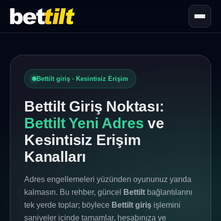
Bettilt giriş · Kesintisiz Erişim
Bettilt Giriş Noktası:
Bettilt Yeni Adres
ve
Kesintisiz Erişim
Kanalları
Adres engellemeleri yüzünden oyununuz yarıda
kalmasın. Bu rehber, güncel
Bettilt
bağlantılarını
tek yerde toplar; böylece
Bettilt giriş
işlemini
saniyeler içinde tamamlar, hesabınıza ve