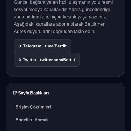
Güncel bağlantıya en hızlı ulaşmanın yolu resmi
sosyal medya kanallarıdır. Adres güncellendiği
anda bildirim alır, hiçbir kesinti yaşamazsınız.
Aşağıdaki kanallara abone olarak Bettilt Yeni
Adres duyurularını doğrudan takip edin.
✈️ Telegram · t.me/Bettilt
𝕏 Twitter · twitter.com/Bettilt
📑 Sayfa Başlıkları
Erişim Çözümleri
Engelleri Aşmak