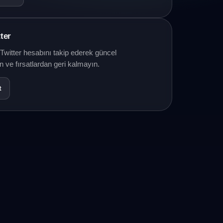
tter
witter hesabını takip ederek güncel
n ve fırsatlardan geri kalmayın.
t