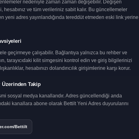
 düzenlemeler nedeniyle zaman zaman değişebilir. Değişen
, hesabınız ve tüm verileriniz sabit kalır. Bu güncellemeler
en yeni adres yayınlandığında tereddüt etmeden eski link yerine
vsiyeleri
ni ele geçirmeye çalışabilir. Bağlantıya yalnızca bu rehber ve
tarayıcıdaki kilit simgesini kontrol edin ve giriş bilgilerinizi
şkanlıklar, hesabınızı dolandırıcılık girişimlerine karşı korur.
r Üzerinden Takip
smi sosyal medya kanallarıdır. Adres güncellendiği anda
ğıdaki kanallara abone olarak Bettilt Yeni Adres duyurularını
ter.com/Bettilt