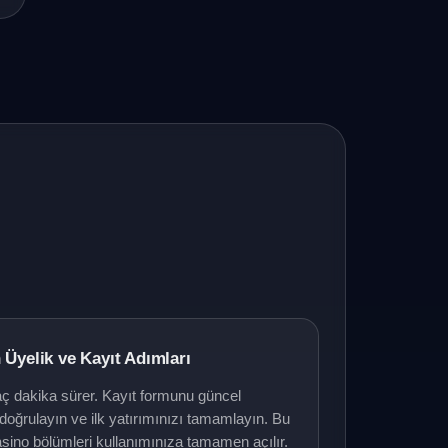
n Üyelik ve Kayıt Adımları
aç dakika sürer. Kayıt formunu güncel
ı doğrulayın ve ilk yatırımınızı tamamlayın. Bu
sino bölümleri kullanımınıza tamamen açılır.