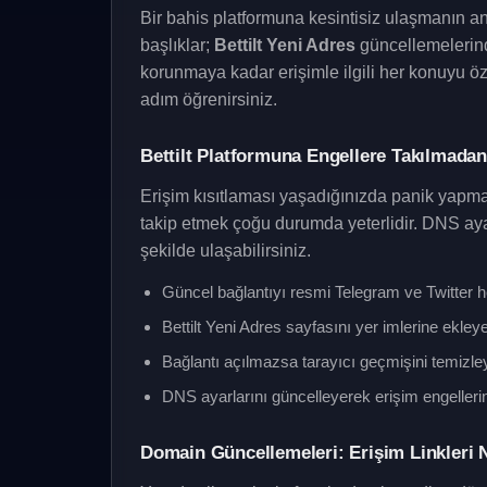
Bir bahis platformuna kesintisiz ulaşmanın an
başlıklar;
Bettilt Yeni Adres
güncellemelerind
korunmaya kadar erişimle ilgili her konuyu ö
adım öğrenirsiniz.
Bettilt Platformuna Engellere Takılmada
Erişim kısıtlaması yaşadığınızda panik yapm
takip etmek çoğu durumda yeterlidir. DNS ayar
şekilde ulaşabilirsiniz.
Güncel bağlantıyı resmi Telegram ve Twitter h
Bettilt Yeni Adres sayfasını yer imlerine ekleyer
Bağlantı açılmazsa tarayıcı geçmişini temizle
DNS ayarlarını güncelleyerek erişim engellerini
Domain Güncellemeleri: Erişim Linkleri 