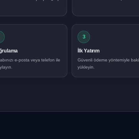
3
ğrulama
İlk Yatırım
abınızı e-posta veya telefon ile
Güvenli ödeme yöntemiyle bak
ylayın.
yükleyin.