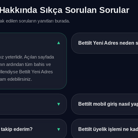
i Hakkında Sıkça Sorulan Sorular
ak edilen soruların yanıtları burada.
Bettilt Yeni Adres neden 
ız yeterlidir. Açılan sayfada
anın ardından tüm bahis ve
lendiyse Bettilt Yeni Adres
am edebilirsiniz.
Bettilt mobil giriş nasıl yap
l takip ederim?
Bettilt üyelik işlemi ne ka