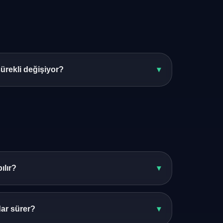
sürekli değişiyor?
ılır?
dar sürer?