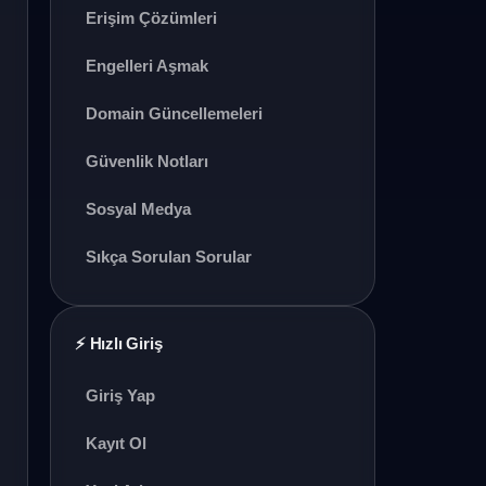
Erişim Çözümleri
Engelleri Aşmak
Domain Güncellemeleri
Güvenlik Notları
Sosyal Medya
Sıkça Sorulan Sorular
⚡ Hızlı Giriş
Giriş Yap
Kayıt Ol