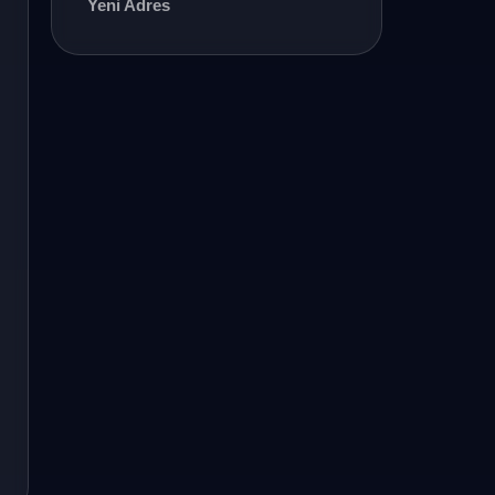
Yeni Adres