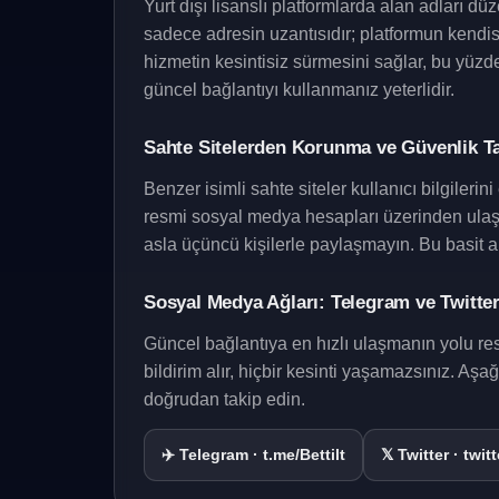
Yurt dışı lisanslı platformlarda alan adları
sadece adresin uzantısıdır; platformun kendisi
hizmetin kesintisiz sürmesini sağlar, bu yüzd
güncel bağlantıyı kullanmanız yeterlidir.
Sahte Sitelerden Korunma ve Güvenlik Ta
Benzer isimli sahte siteler kullanıcı bilgileri
resmi sosyal medya hesapları üzerinden ulaşın, 
asla üçüncü kişilerle paylaşmayın. Bu basit alı
Sosyal Medya Ağları: Telegram ve Twitte
Güncel bağlantıya en hızlı ulaşmanın yolu re
bildirim alır, hiçbir kesinti yaşamazsınız. Aşa
doğrudan takip edin.
✈️ Telegram · t.me/Bettilt
𝕏 Twitter · twit