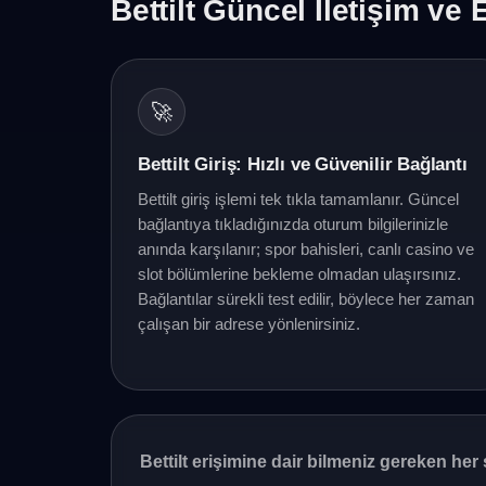
Bettilt Güncel İletişim ve
🚀
Bettilt Giriş: Hızlı ve Güvenilir Bağlantı
Bettilt giriş işlemi tek tıkla tamamlanır. Güncel
bağlantıya tıkladığınızda oturum bilgilerinizle
anında karşılanır; spor bahisleri, canlı casino ve
slot bölümlerine bekleme olmadan ulaşırsınız.
Bağlantılar sürekli test edilir, böylece her zaman
çalışan bir adrese yönlenirsiniz.
Bettilt erişimine dair bilmeniz gereken her 