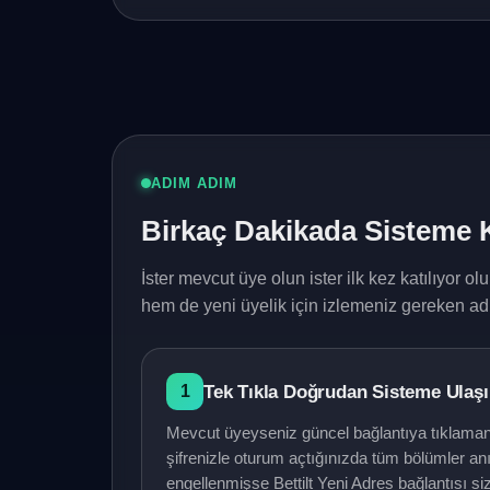
Adım Adım Bettilt Giriş Sü
ADIM ADIM
Birkaç Dakikada Sisteme K
İster mevcut üye olun ister ilk kez katılıyor o
hem de yeni üyelik için izlemeniz gereken ad
Tek Tıkla Doğrudan Sisteme Ulaş
1
Mevcut üyeyseniz güncel bağlantıya tıklamanız 
şifrenizle oturum açtığınızda tüm bölümler anı
engellenmişse Bettilt Yeni Adres bağlantısı siz