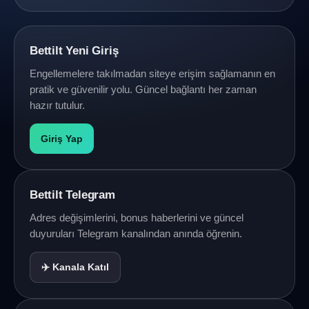
Bettilt Yeni Giriş
Engellemelere takılmadan siteye erişim sağlamanın en
pratik ve güvenilir yolu. Güncel bağlantı her zaman
hazır tutulur.
Giriş Yap
Bettilt Telegram
Adres değişimlerini, bonus haberlerini ve güncel
duyuruları Telegram kanalından anında öğrenin.
✈️ Kanala Katıl