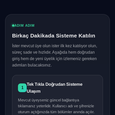
Adım Adım Bettilt Giriş Süreçleri
ADIM ADIM
Birkaç Dakikada Sisteme Katılın
İster mevcut üye olun ister ilk kez katılıyor olun,
süreç sade ve hızlıdır. Aşağıda hem doğrudan
giriş hem de yeni üyelik için izlemeniz gereken
adımları bulacaksınız.
Tek Tıkla Doğrudan Sisteme
1
Ulaşım
Mevcut üyeyseniz güncel bağlantıya
tıklamanız yeterlidir. Kullanıcı adı ve şifrenizle
oturum açtığınızda tüm bölümler anında açılır.