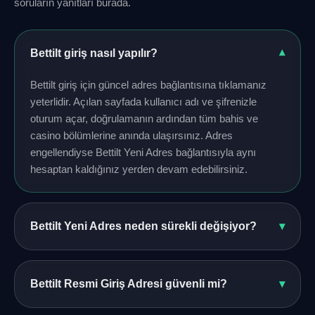
soruların yanıtları burada.
Bettilt giriş nasıl yapılır?
Bettilt giriş için güncel adres bağlantısına tıklamanız
yeterlidir. Açılan sayfada kullanıcı adı ve şifrenizle
oturum açar, doğrulamanın ardından tüm bahis ve
casino bölümlerine anında ulaşırsınız. Adres
engellendiyse Bettilt Yeni Adres bağlantısıyla aynı
hesaptan kaldığınız yerden devam edebilirsiniz.
Bettilt Yeni Adres neden sürekli değişiyor?
Bettilt Resmi Giriş Adresi güvenli mi?