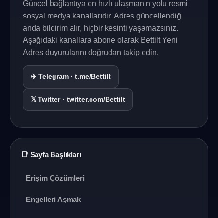
Güncel bağlantıya en hızlı ulaşmanın yolu resmi
sosyal medya kanallarıdır. Adres güncellendiği
anda bildirim alır, hiçbir kesinti yaşamazsınız.
Aşağıdaki kanallara abone olarak Bettilt Yeni
Adres duyurularını doğrudan takip edin.
✈️ Telegram · t.me/Bettilt
𝕏 Twitter · twitter.com/Bettilt
📑 Sayfa Başlıkları
Erişim Çözümleri
Engelleri Aşmak