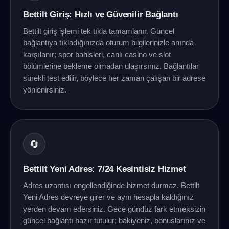
Bettilt Giriş: Hızlı ve Güvenilir Bağlantı
Bettilt giriş işlemi tek tıkla tamamlanır. Güncel
bağlantıya tıkladığınızda oturum bilgilerinizle anında
karşılanır; spor bahisleri, canlı casino ve slot
bölümlerine bekleme olmadan ulaşırsınız. Bağlantılar
sürekli test edilir, böylece her zaman çalışan bir adrese
yönlenirsiniz.
🔄
Bettilt Yeni Adres: 7/24 Kesintisiz Hizmet
Adres uzantısı engellendiğinde hizmet durmaz. Bettilt
Yeni Adres devreye girer ve aynı hesapla kaldığınız
yerden devam edersiniz. Gece gündüz fark etmeksizin
güncel bağlantı hazır tutulur; bakiyeniz, bonuslarınız ve