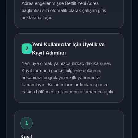
Adres engellenmişse Bettilt Yeni Adres
bağlantısı sizi otomatik olarak çalışan giriş
noktasına taşır.
Yeni Kullanıcılar İçin Üyelik ve
2
Kayıt Adımları
Yeni üye olmak yalnızca birkaç dakika sürer.
Kayıt formunu güncel bilgilerle doldurun,
hesabınızı doğrulayın ve ilk yatırımınızı
tamamlayın. Bu adımların ardından spor ve
casino bölümleri kullanımınıza tamamen açılır.
1
Kayıt