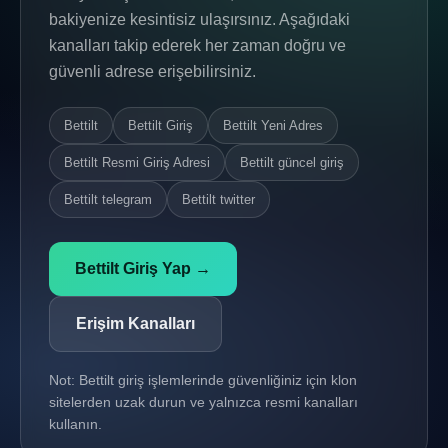
bakiyenize kesintisiz ulaşırsınız. Aşağıdaki
kanalları takip ederek her zaman doğru ve
güvenli adrese erişebilirsiniz.
Bettilt
Bettilt Giriş
Bettilt Yeni Adres
Bettilt Resmi Giriş Adresi
Bettilt güncel giriş
Bettilt telegram
Bettilt twitter
Bettilt Giriş Yap →
Erişim Kanalları
Not: Bettilt giriş işlemlerinde güvenliğiniz için klon
sitelerden uzak durun ve yalnızca resmi kanalları
kullanın.