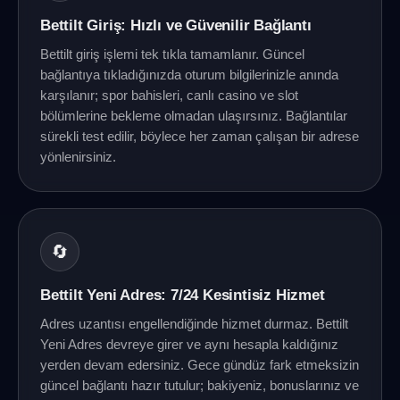
Bettilt Giriş: Hızlı ve Güvenilir Bağlantı
Bettilt giriş işlemi tek tıkla tamamlanır. Güncel
bağlantıya tıkladığınızda oturum bilgilerinizle anında
karşılanır; spor bahisleri, canlı casino ve slot
bölümlerine bekleme olmadan ulaşırsınız. Bağlantılar
sürekli test edilir, böylece her zaman çalışan bir adrese
yönlenirsiniz.
🔄
Bettilt Yeni Adres: 7/24 Kesintisiz Hizmet
Adres uzantısı engellendiğinde hizmet durmaz. Bettilt
Yeni Adres devreye girer ve aynı hesapla kaldığınız
yerden devam edersiniz. Gece gündüz fark etmeksizin
güncel bağlantı hazır tutulur; bakiyeniz, bonuslarınız ve