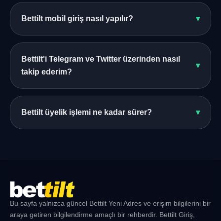
Bettilt mobil giriş nasıl yapılır?
Bettilt'i Telegram ve Twitter üzerinden nasıl
takip ederim?
Bettilt üyelik işlemi ne kadar sürer?
Bu sayfa yalnızca güncel Bettilt Yeni Adres ve erişim bilgilerini bir
araya getiren bilgilendirme amaçlı bir rehberdir. Bettilt Giriş,