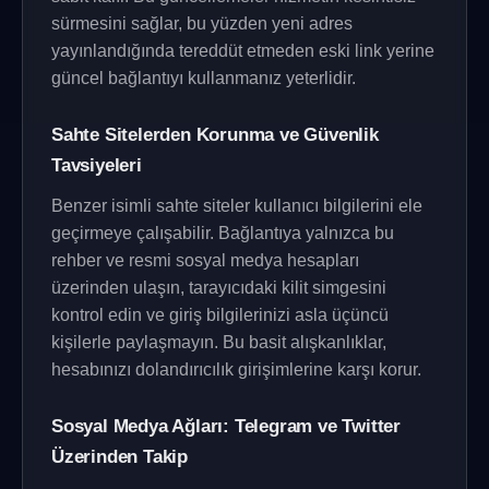
sürmesini sağlar, bu yüzden yeni adres
yayınlandığında tereddüt etmeden eski link yerine
güncel bağlantıyı kullanmanız yeterlidir.
Sahte Sitelerden Korunma ve Güvenlik
Tavsiyeleri
Benzer isimli sahte siteler kullanıcı bilgilerini ele
geçirmeye çalışabilir. Bağlantıya yalnızca bu
rehber ve resmi sosyal medya hesapları
üzerinden ulaşın, tarayıcıdaki kilit simgesini
kontrol edin ve giriş bilgilerinizi asla üçüncü
kişilerle paylaşmayın. Bu basit alışkanlıklar,
hesabınızı dolandırıcılık girişimlerine karşı korur.
Sosyal Medya Ağları: Telegram ve Twitter
Üzerinden Takip