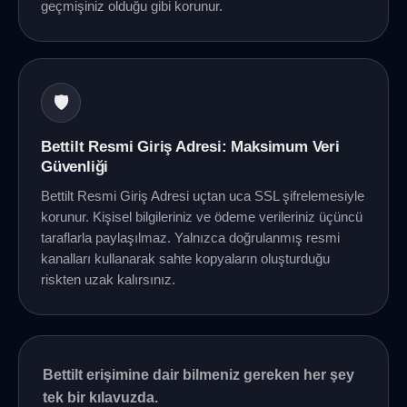
geçmişiniz olduğu gibi korunur.
🛡️
Bettilt Resmi Giriş Adresi: Maksimum Veri
Güvenliği
Bettilt Resmi Giriş Adresi uçtan uca SSL şifrelemesiyle
korunur. Kişisel bilgileriniz ve ödeme verileriniz üçüncü
taraflarla paylaşılmaz. Yalnızca doğrulanmış resmi
kanalları kullanarak sahte kopyaların oluşturduğu
riskten uzak kalırsınız.
Bettilt erişimine dair bilmeniz gereken her şey
tek bir kılavuzda.