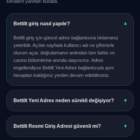
soruların yanıtları burada.
Bettilt giriş nasıl yapılır?
Bettilt giriş için güncel adres bağlantısına tıklamanız
yeterlidir. Açılan sayfada kullanıcı adı ve şifrenizle
oturum açar, doğrulamanın ardından tüm bahis ve
casino bölümlerine anında ulaşırsınız. Adres
engellendiyse Bettilt Yeni Adres bağlantısıyla aynı
hesaptan kaldığınız yerden devam edebilirsiniz.
Bettilt Yeni Adres neden sürekli değişiyor?
Bettilt Resmi Giriş Adresi güvenli mi?