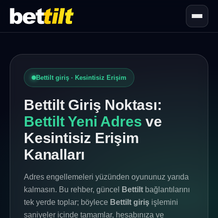
Bettilt giriş · Kesintisiz Erişim
Bettilt Giriş Noktası:
Bettilt Yeni Adres
ve
Kesintisiz Erişim
Kanalları
Adres engellemeleri yüzünden oyununuz yarıda
kalmasın. Bu rehber, güncel
Bettilt
bağlantılarını
tek yerde toplar; böylece
Bettilt giriş
işlemini
saniyeler içinde tamamlar, hesabınıza ve