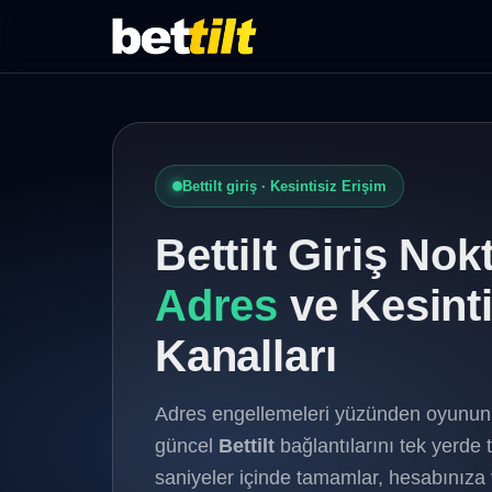
Bettilt giriş · Kesintisiz Erişim
Bettilt Giriş Nok
Adres
ve Kesinti
Kanalları
Adres engellemeleri yüzünden oyununu
güncel
Bettilt
bağlantılarını tek yerde 
saniyeler içinde tamamlar, hesabınıza v