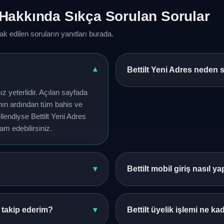
i Hakkında Sıkça Sorulan Sorular
ak edilen soruların yanıtları burada.
Bettilt Yeni Adres neden 
ız yeterlidir. Açılan sayfada
anın ardından tüm bahis ve
lendiyse Bettilt Yeni Adres
am edebilirsiniz.
Bettilt mobil giriş nasıl yap
l takip ederim?
Bettilt üyelik işlemi ne ka