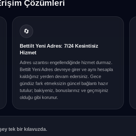
 Erişim Çözümleri
🔄
Bettilt Yeni Adres: 7/24 Kesintisiz
Hizmet
Adres uzantısı engellendiğinde hizmet durmaz.
Bettilt Yeni Adres devreye girer ve aynı hesapla
kaldığınız yerden devam edersiniz. Gece
gündüz fark etmeksizin güncel bağlantı hazır
tutulur; bakiyeniz, bonuslarınız ve geçmişiniz
olduğu gibi korunur.
şey tek bir kılavuzda.