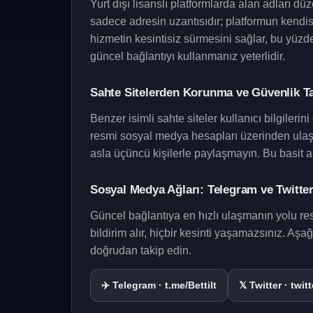
Yurt dışı lisanslı platformlarda alan adları
sadece adresin uzantısıdır; platformun kendisi
hizmetin kesintisiz sürmesini sağlar, bu yüzd
güncel bağlantıyı kullanmanız yeterlidir.
Sahte Sitelerden Korunma ve Güvenlik Ta
Benzer isimli sahte siteler kullanıcı bilgileri
resmi sosyal medya hesapları üzerinden ulaşın, 
asla üçüncü kişilerle paylaşmayın. Bu basit alı
Sosyal Medya Ağları: Telegram ve Twitte
Güncel bağlantıya en hızlı ulaşmanın yolu re
bildirim alır, hiçbir kesinti yaşamazsınız. Aşa
doğrudan takip edin.
✈️ Telegram · t.me/Bettilt
𝕏 Twitter · twit