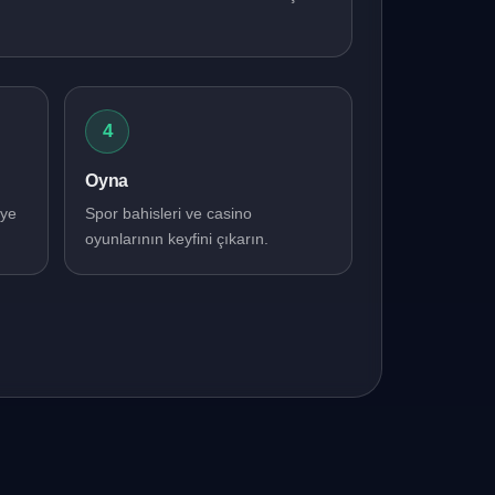
4
Oyna
iye
Spor bahisleri ve casino
oyunlarının keyfini çıkarın.