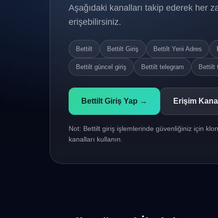
Aşağıdaki kanalları takip ederek her 
erişebilirsiniz.
Bettilt
Bettilt Giriş
Bettilt Yeni Adres
Bettilt güncel giriş
Bettilt telegram
Bettilt 
Bettilt Giriş Yap →
Erişim Kanal
Not: Bettilt giriş işlemlerinde güvenliğiniz için k
kanalları kullanın.