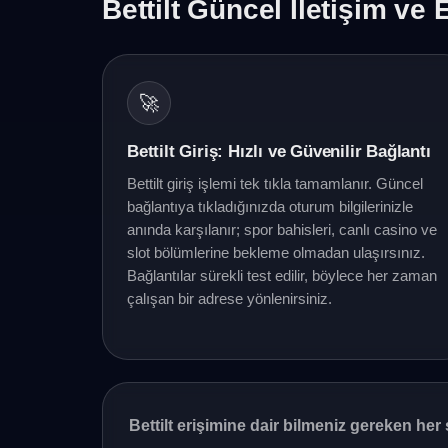
Bettilt Güncel İletişim ve
🚀
Bettilt Giriş: Hızlı ve Güvenilir Bağlantı
Bettilt giriş işlemi tek tıkla tamamlanır. Güncel
bağlantıya tıkladığınızda oturum bilgilerinizle
anında karşılanır; spor bahisleri, canlı casino ve
slot bölümlerine bekleme olmadan ulaşırsınız.
Bağlantılar sürekli test edilir, böylece her zaman
çalışan bir adrese yönlenirsiniz.
Bettilt erişimine dair bilmeniz gereken her 