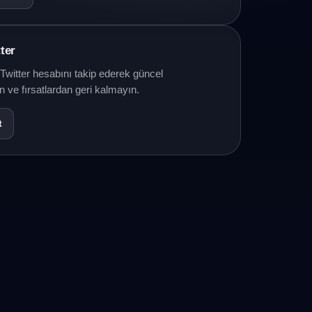
tter
witter hesabını takip ederek güncel
n ve fırsatlardan geri kalmayın.
t