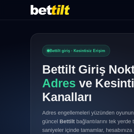
Bettilt giriş · Kesintisiz Erişim
Bettilt Giriş Nok
Adres
ve Kesinti
Kanalları
Adres engellemeleri yüzünden oyununu
güncel
Bettilt
bağlantılarını tek yerde 
saniyeler içinde tamamlar, hesabınıza v