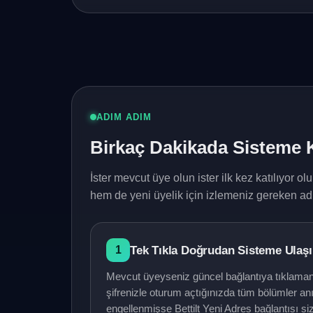
Adım Adım Bettilt Giriş Sü
ADIM ADIM
Birkaç Dakikada Sisteme K
İster mevcut üye olun ister ilk kez katılıyor o
hem de yeni üyelik için izlemeniz gereken ad
Tek Tıkla Doğrudan Sisteme Ulaş
1
Mevcut üyeyseniz güncel bağlantıya tıklamanız 
şifrenizle oturum açtığınızda tüm bölümler anı
engellenmişse Bettilt Yeni Adres bağlantısı siz