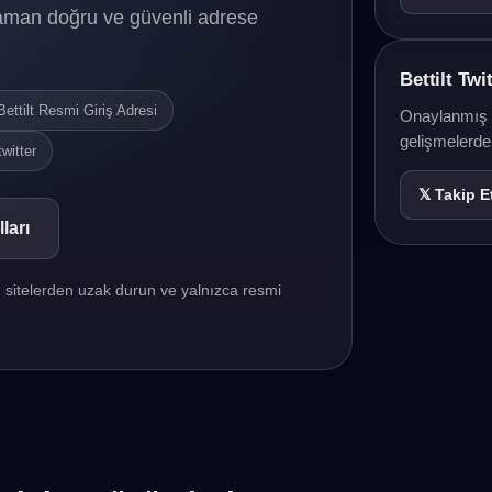
zaman doğru ve güvenli adrese
Bettilt Twi
Bettilt Resmi Giriş Adresi
Onaylanmış T
gelişmelerde
twitter
𝕏 Takip E
ları
lon sitelerden uzak durun ve yalnızca resmi