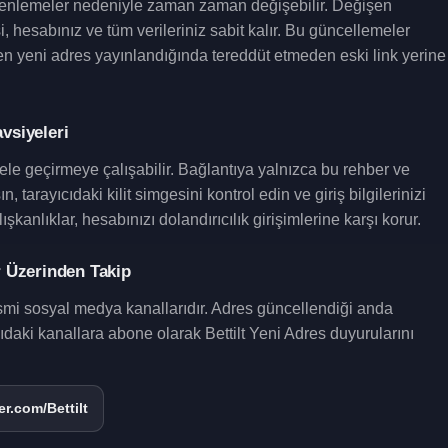
 düzenlemeler nedeniyle zaman zaman değişebilir. Değişen
, hesabınız ve tüm verileriniz sabit kalır. Bu güncellemeler
en yeni adres yayınlandığında tereddüt etmeden eski link yerine
vsiyeleri
ni ele geçirmeye çalışabilir. Bağlantıya yalnızca bu rehber ve
tarayıcıdaki kilit simgesini kontrol edin ve giriş bilgilerinizi
şkanlıklar, hesabınızı dolandırıcılık girişimlerine karşı korur.
r Üzerinden Takip
smi sosyal medya kanallarıdır. Adres güncellendiği anda
ğıdaki kanallara abone olarak Bettilt Yeni Adres duyurularını
ter.com/Bettilt