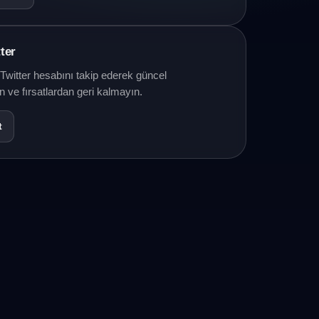
tter
witter hesabını takip ederek güncel
n ve fırsatlardan geri kalmayın.
t