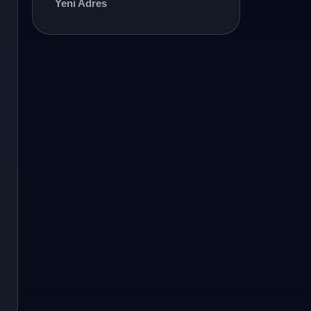
Yeni Adres