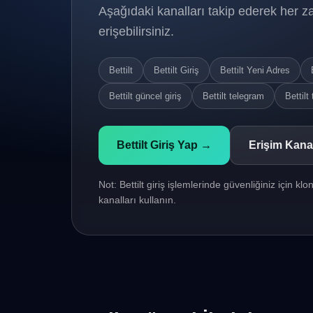
Aşağıdaki kanalları takip ederek her 
erişebilirsiniz.
Bettilt
Bettilt Giriş
Bettilt Yeni Adres
Bettilt güncel giriş
Bettilt telegram
Bettilt 
Bettilt Giriş Yap →
Erişim Kanal
Not: Bettilt giriş işlemlerinde güvenliğiniz için k
kanalları kullanın.