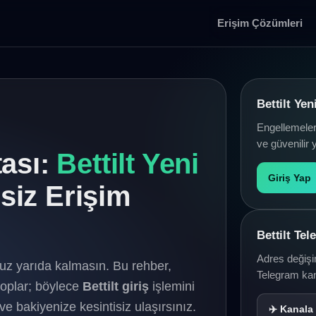
Erişim Çözümleri
Bettilt Yen
Engellemeler
ve güvenilir 
tası:
Bettilt Yeni
Giriş Yap
siz Erişim
Bettilt Te
Adres değişim
z yarıda kalmasın. Bu rehber,
Telegram kan
toplar; böylece
Bettilt giriş
işlemini
e bakiyenize kesintisiz ulaşırsınız.
✈️ Kanala 