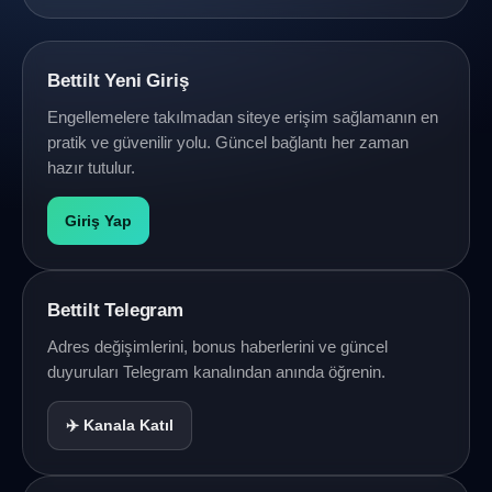
Bettilt Yeni Giriş
Engellemelere takılmadan siteye erişim sağlamanın en
pratik ve güvenilir yolu. Güncel bağlantı her zaman
hazır tutulur.
Giriş Yap
Bettilt Telegram
Adres değişimlerini, bonus haberlerini ve güncel
duyuruları Telegram kanalından anında öğrenin.
✈️ Kanala Katıl