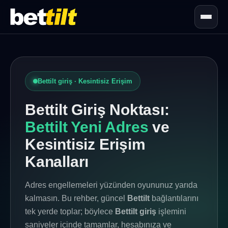
Bettilt giriş · Kesintisiz Erişim
Bettilt Giriş Noktası:
Bettilt Yeni Adres
ve
Kesintisiz Erişim
Kanalları
Adres engellemeleri yüzünden oyununuz yarıda
kalmasın. Bu rehber, güncel
Bettilt
bağlantılarını
tek yerde toplar; böylece
Bettilt giriş
işlemini
saniyeler içinde tamamlar, hesabınıza ve