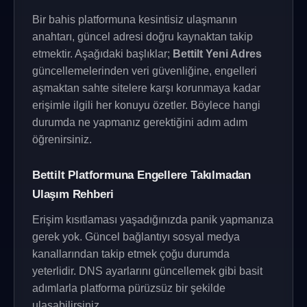
Bir bahis platformuna kesintisiz ulaşmanın
anahtarı, güncel adresi doğru kaynaktan takip
etmektir. Aşağıdaki başlıklar;
Bettilt Yeni Adres
güncellemelerinden veri güvenliğine, engelleri
aşmaktan sahte sitelere karşı korunmaya kadar
erişimle ilgili her konuyu özetler. Böylece hangi
durumda ne yapmanız gerektiğini adım adım
öğrenirsiniz.
Bettilt Platformuna Engellere Takılmadan
Ulaşım Rehberi
Erişim kısıtlaması yaşadığınızda panik yapmanıza
gerek yok. Güncel bağlantıyı sosyal medya
kanallarından takip etmek çoğu durumda
yeterlidir. DNS ayarlarını güncellemek gibi basit
adımlarla platforma pürüzsüz bir şekilde
ulaşabilirsiniz.