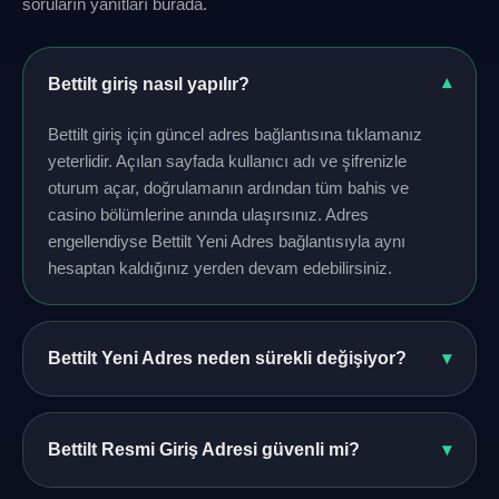
soruların yanıtları burada.
Bettilt giriş nasıl yapılır?
Bettilt giriş için güncel adres bağlantısına tıklamanız
yeterlidir. Açılan sayfada kullanıcı adı ve şifrenizle
oturum açar, doğrulamanın ardından tüm bahis ve
casino bölümlerine anında ulaşırsınız. Adres
engellendiyse Bettilt Yeni Adres bağlantısıyla aynı
hesaptan kaldığınız yerden devam edebilirsiniz.
Bettilt Yeni Adres neden sürekli değişiyor?
Bettilt Resmi Giriş Adresi güvenli mi?