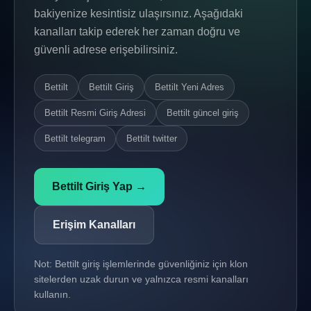
bakiyenize kesintisiz ulaşırsınız. Aşağıdaki
kanalları takip ederek her zaman doğru ve
güvenli adrese erişebilirsiniz.
Bettilt
Bettilt Giriş
Bettilt Yeni Adres
Bettilt Resmi Giriş Adresi
Bettilt güncel giriş
Bettilt telegram
Bettilt twitter
Bettilt Giriş Yap →
Erişim Kanalları
Not: Bettilt giriş işlemlerinde güvenliğiniz için klon
sitelerden uzak durun ve yalnızca resmi kanalları
kullanın.