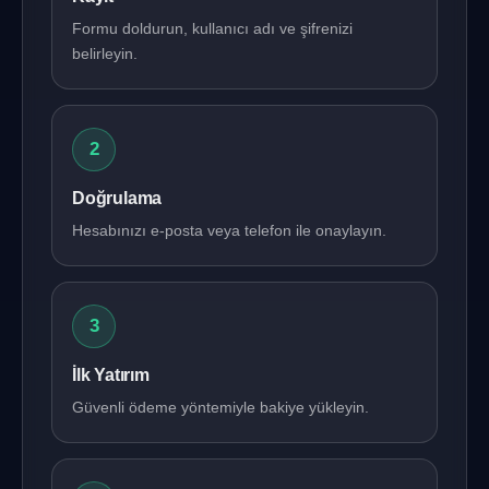
Formu doldurun, kullanıcı adı ve şifrenizi
belirleyin.
2
Doğrulama
Hesabınızı e-posta veya telefon ile onaylayın.
3
İlk Yatırım
Güvenli ödeme yöntemiyle bakiye yükleyin.