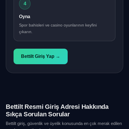
4
Oyna
Spor bahisleri ve casino oyunlarının keyfini
çıkarın.
Bettilt Giriş Yap →
Bettilt Resmi Giriş Adresi Hakkında
Sıkça Sorulan Sorular
Bettilt giriş, güvenlik ve üyelik konusunda en çok merak edilen