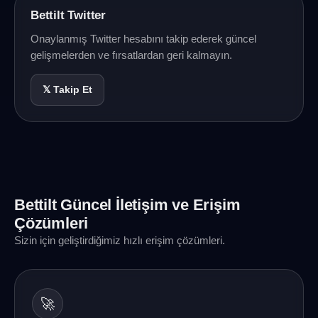
Bettilt Twitter
Onaylanmış Twitter hesabını takip ederek güncel
gelişmelerden ve fırsatlardan geri kalmayın.
𝕏 Takip Et
Bettilt Güncel İletişim ve Erişim
Çözümleri
Sizin için geliştirdiğimiz hızlı erişim çözümleri.
🚀