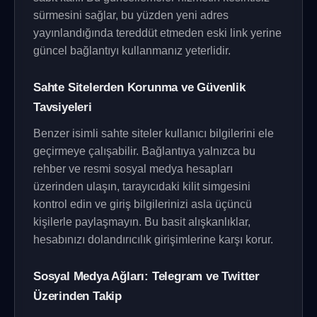
sürmesini sağlar, bu yüzden yeni adres
yayınlandığında tereddüt etmeden eski link yerine
güncel bağlantıyı kullanmanız yeterlidir.
Sahte Sitelerden Korunma ve Güvenlik
Tavsiyeleri
Benzer isimli sahte siteler kullanıcı bilgilerini ele
geçirmeye çalışabilir. Bağlantıya yalnızca bu
rehber ve resmi sosyal medya hesapları
üzerinden ulaşın, tarayıcıdaki kilit simgesini
kontrol edin ve giriş bilgilerinizi asla üçüncü
kişilerle paylaşmayın. Bu basit alışkanlıklar,
hesabınızı dolandırıcılık girişimlerine karşı korur.
Sosyal Medya Ağları: Telegram ve Twitter
Üzerinden Takip