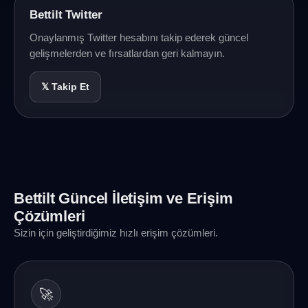
Bettilt Twitter
Onaylanmış Twitter hesabını takip ederek güncel
gelişmelerden ve fırsatlardan geri kalmayın.
𝕏 Takip Et
Bettilt Güncel İletişim ve Erişim
Çözümleri
Sizin için geliştirdiğimiz hızlı erişim çözümleri.
🚀