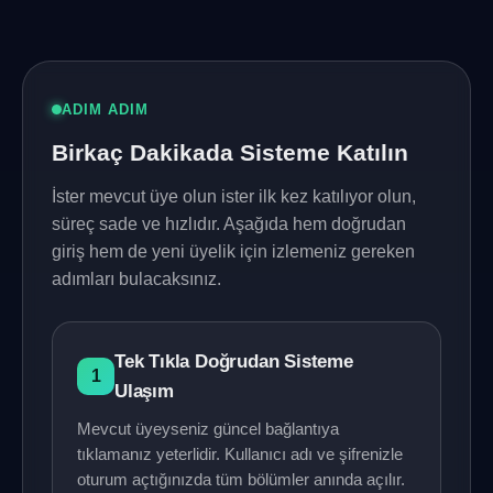
Adım Adım Bettilt Giriş Süreçleri
ADIM ADIM
Birkaç Dakikada Sisteme Katılın
İster mevcut üye olun ister ilk kez katılıyor olun,
süreç sade ve hızlıdır. Aşağıda hem doğrudan
giriş hem de yeni üyelik için izlemeniz gereken
adımları bulacaksınız.
Tek Tıkla Doğrudan Sisteme
1
Ulaşım
Mevcut üyeyseniz güncel bağlantıya
tıklamanız yeterlidir. Kullanıcı adı ve şifrenizle
oturum açtığınızda tüm bölümler anında açılır.