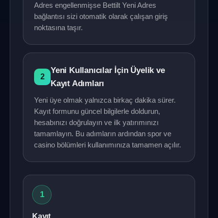
Adres engellenmişse Bettilt Yeni Adres
bağlantısı sizi otomatik olarak çalışan giriş
noktasına taşır.
Yeni Kullanıcılar İçin Üyelik ve
2
Kayıt Adımları
Yeni üye olmak yalnızca birkaç dakika sürer.
Kayıt formunu güncel bilgilerle doldurun,
hesabınızı doğrulayın ve ilk yatırımınızı
tamamlayın. Bu adımların ardından spor ve
casino bölümleri kullanımınıza tamamen açılır.
1
Kayıt