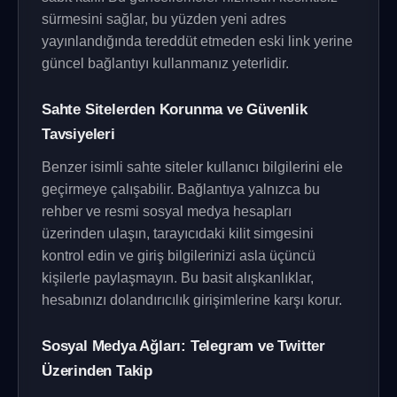
sürmesini sağlar, bu yüzden yeni adres
yayınlandığında tereddüt etmeden eski link yerine
güncel bağlantıyı kullanmanız yeterlidir.
Sahte Sitelerden Korunma ve Güvenlik
Tavsiyeleri
Benzer isimli sahte siteler kullanıcı bilgilerini ele
geçirmeye çalışabilir. Bağlantıya yalnızca bu
rehber ve resmi sosyal medya hesapları
üzerinden ulaşın, tarayıcıdaki kilit simgesini
kontrol edin ve giriş bilgilerinizi asla üçüncü
kişilerle paylaşmayın. Bu basit alışkanlıklar,
hesabınızı dolandırıcılık girişimlerine karşı korur.
Sosyal Medya Ağları: Telegram ve Twitter
Üzerinden Takip