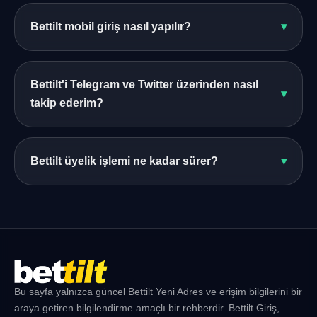
Bettilt mobil giriş nasıl yapılır?
Bettilt'i Telegram ve Twitter üzerinden nasıl
takip ederim?
Bettilt üyelik işlemi ne kadar sürer?
Bu sayfa yalnızca güncel Bettilt Yeni Adres ve erişim bilgilerini bir
araya getiren bilgilendirme amaçlı bir rehberdir. Bettilt Giriş,