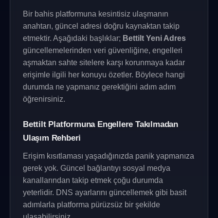
Bir bahis platformuna kesintisiz ulaşmanın
anahtarı, güncel adresi doğru kaynaktan takip
etmektir. Aşağıdaki başlıklar;
Bettilt Yeni Adres
güncellemelerinden veri güvenliğine, engelleri
aşmaktan sahte sitelere karşı korunmaya kadar
erişimle ilgili her konuyu özetler. Böylece hangi
durumda ne yapmanız gerektiğini adım adım
öğrenirsiniz.
Bettilt Platformuna Engellere Takılmadan
Ulaşım Rehberi
Erişim kısıtlaması yaşadığınızda panik yapmanıza
gerek yok. Güncel bağlantıyı sosyal medya
kanallarından takip etmek çoğu durumda
yeterlidir. DNS ayarlarını güncellemek gibi basit
adımlarla platforma pürüzsüz bir şekilde
ulaşabilirsiniz.