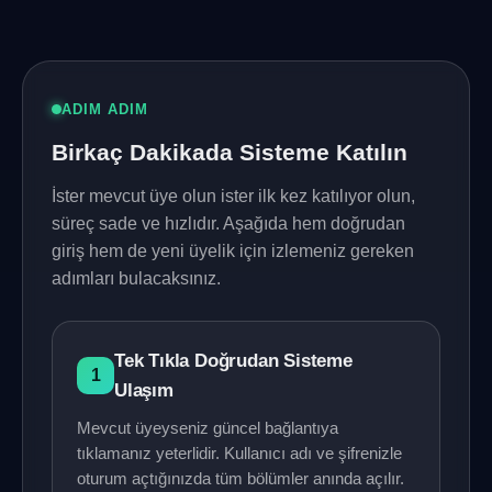
Adım Adım Bettilt Giriş Süreçleri
ADIM ADIM
Birkaç Dakikada Sisteme Katılın
İster mevcut üye olun ister ilk kez katılıyor olun,
süreç sade ve hızlıdır. Aşağıda hem doğrudan
giriş hem de yeni üyelik için izlemeniz gereken
adımları bulacaksınız.
Tek Tıkla Doğrudan Sisteme
1
Ulaşım
Mevcut üyeyseniz güncel bağlantıya
tıklamanız yeterlidir. Kullanıcı adı ve şifrenizle
oturum açtığınızda tüm bölümler anında açılır.