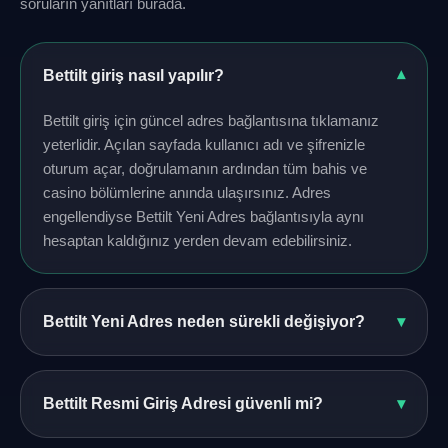
soruların yanıtları burada.
Bettilt giriş nasıl yapılır?
Bettilt giriş için güncel adres bağlantısına tıklamanız
yeterlidir. Açılan sayfada kullanıcı adı ve şifrenizle
oturum açar, doğrulamanın ardından tüm bahis ve
casino bölümlerine anında ulaşırsınız. Adres
engellendiyse Bettilt Yeni Adres bağlantısıyla aynı
hesaptan kaldığınız yerden devam edebilirsiniz.
Bettilt Yeni Adres neden sürekli değişiyor?
Bettilt Resmi Giriş Adresi güvenli mi?