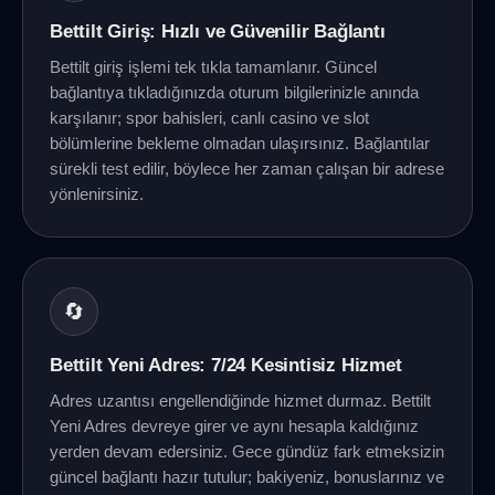
Bettilt Giriş: Hızlı ve Güvenilir Bağlantı
Bettilt giriş işlemi tek tıkla tamamlanır. Güncel
bağlantıya tıkladığınızda oturum bilgilerinizle anında
karşılanır; spor bahisleri, canlı casino ve slot
bölümlerine bekleme olmadan ulaşırsınız. Bağlantılar
sürekli test edilir, böylece her zaman çalışan bir adrese
yönlenirsiniz.
🔄
Bettilt Yeni Adres: 7/24 Kesintisiz Hizmet
Adres uzantısı engellendiğinde hizmet durmaz. Bettilt
Yeni Adres devreye girer ve aynı hesapla kaldığınız
yerden devam edersiniz. Gece gündüz fark etmeksizin
güncel bağlantı hazır tutulur; bakiyeniz, bonuslarınız ve