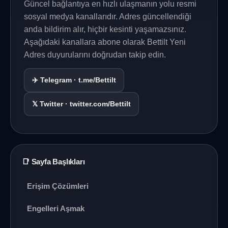
Güncel bağlantıya en hızlı ulaşmanın yolu resmi
sosyal medya kanallarıdır. Adres güncellendiği
anda bildirim alır, hiçbir kesinti yaşamazsınız.
Aşağıdaki kanallara abone olarak Bettilt Yeni
Adres duyurularını doğrudan takip edin.
✈️ Telegram · t.me/Bettilt
𝕏 Twitter · twitter.com/Bettilt
📑 Sayfa Başlıkları
Erişim Çözümleri
Engelleri Aşmak