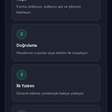
Formu doldurun, kullanıcı adı ve şifrenizi
belirleyin.
2
Doğrulama
Hesabınızı e-posta veya telefon ile onaylayın.
3
İlk Yatırım
Güvenli ödeme yöntemiyle bakiye yükleyin.