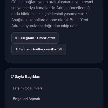
Güncel bağlantıya en hızlı ulaşmanın yolu resmi
sosyal medya kanallarıdır. Adres güncellendiği
anda bildirim alır, hiçbir kesinti yaşamazsınız.
Aşağıdaki kanallara abone olarak Bettilt Yeni
Adres duyurularını doğrudan takip edin.
✈️ Telegram · t.me/Bettilt
𝕏 Twitter · twitter.com/Bettilt
📑 Sayfa Başlıkları
Erişim Çözümleri
Engelleri Aşmak