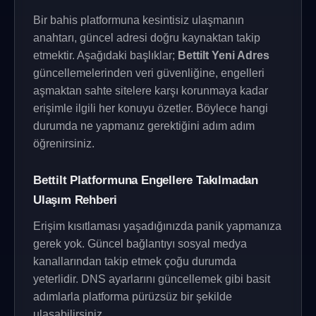
Bir bahis platformuna kesintisiz ulaşmanın
anahtarı, güncel adresi doğru kaynaktan takip
etmektir. Aşağıdaki başlıklar;
Bettilt Yeni Adres
güncellemelerinden veri güvenliğine, engelleri
aşmaktan sahte sitelere karşı korunmaya kadar
erişimle ilgili her konuyu özetler. Böylece hangi
durumda ne yapmanız gerektiğini adım adım
öğrenirsiniz.
Bettilt Platformuna Engellere Takılmadan
Ulaşım Rehberi
Erişim kısıtlaması yaşadığınızda panik yapmanıza
gerek yok. Güncel bağlantıyı sosyal medya
kanallarından takip etmek çoğu durumda
yeterlidir. DNS ayarlarını güncellemek gibi basit
adımlarla platforma pürüzsüz bir şekilde
ulaşabilirsiniz.