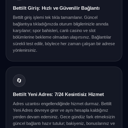
Bettilt Giriş: Hızlı ve Güvenilir Bağlantı
Bettilt giriş işlemi tek tıkla tamamlanır. Güncel
bağlantıya tıkladığınızda oturum bilgilerinizle anında
karşılanır; spor bahisleri, canlı casino ve slot
bölümlerine bekleme olmadan ulaşırsınız. Bağlantılar
sürekli test edilir, böylece her zaman çalışan bir adrese
yönlenirsiniz.
🔄
Bettilt Yeni Adres: 7/24 Kesintisiz Hizmet
Adres uzantısı engellendiğinde hizmet durmaz. Bettilt
Yeni Adres devreye girer ve aynı hesapla kaldığınız
yerden devam edersiniz. Gece gündüz fark etmeksizin
güncel bağlantı hazır tutulur; bakiyeniz, bonuslarınız ve