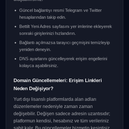
Güncel bağlantıyı resmi Telegram ve Twitter
hesaplarından takip edin.
Bettilt Yeni Adres sayfasını yer imlerine ekleyerek
sonraki girişlerinizi hızlandırın.
Bağlantı açılmazsa tarayıcı geçmişini temizleyip
yeniden deneyin.
DNS ayarlarını güncelleyerek erişim engellerini
kolayca aşabilirsiniz.
Domain Güncellemeleri: Erişim Linkleri
Neden Değişiyor?
Yurt dışı lisanslı platformlarda alan adları
düzenlemeler nedeniyle zaman zaman
değişebilir. Değişen sadece adresin uzantısıdır;
platformun kendisi, hesabınız ve tüm verileriniz
sabit kalır. Bu güncellemeler hizmetin kesintisiz