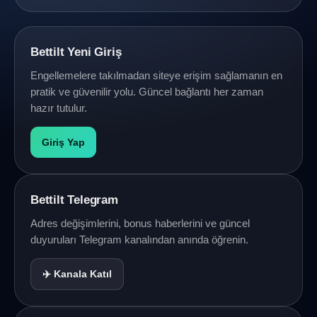
Bettilt Yeni Giriş
Engellemelere takılmadan siteye erişim sağlamanın en
pratik ve güvenilir yolu. Güncel bağlantı her zaman
hazır tutulur.
Giriş Yap
Bettilt Telegram
Adres değişimlerini, bonus haberlerini ve güncel
duyuruları Telegram kanalından anında öğrenin.
✈️ Kanala Katıl