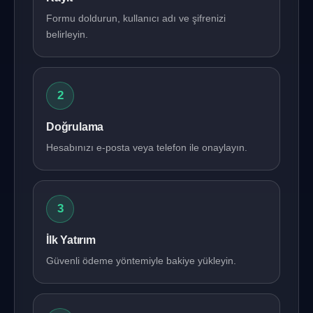
Formu doldurun, kullanıcı adı ve şifrenizi
belirleyin.
2
Doğrulama
Hesabınızı e-posta veya telefon ile onaylayın.
3
İlk Yatırım
Güvenli ödeme yöntemiyle bakiye yükleyin.