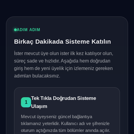
Adım Adım Bettilt Giriş Süreçleri
ADIM ADIM
Birkaç Dakikada Sisteme Katılın
İster mevcut üye olun ister ilk kez katılıyor olun,
süreç sade ve hızlıdır. Aşağıda hem doğrudan
giriş hem de yeni üyelik için izlemeniz gereken
adımları bulacaksınız.
Tek Tıkla Doğrudan Sisteme
1
Ulaşım
Mevcut üyeyseniz güncel bağlantıya
tıklamanız yeterlidir. Kullanıcı adı ve şifrenizle
oturum açtığınızda tüm bölümler anında açılır.