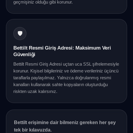
geçmişiniz olduğu gibi korunur.
🛡️
Bettilt Resmi Giriş Adresi: Maksimum Veri
Güvenliği
Bettilt Resmi Giriş Adresi uçtan uca SSL şifrelemesiyle
korunur. Kişisel bilgileriniz ve ödeme verileriniz üçüncü
taraflarla paylaşılmaz. Yalnızca doğrulanmış resmi
kanalları kullanarak sahte kopyaların oluşturduğu
riskten uzak kalırsınız.
Bettilt erişimine dair bilmeniz gereken her şey
tek bir kılavuzda.