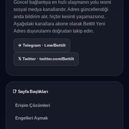
Güncel bağlantıya en hızlı ulaşmanın yolu resmi
sosyal medya kanallarıdır. Adres güncellendiği
anda bildirim alır, hiçbir kesinti yaşamazsınız.
Aşağıdaki kanallara abone olarak Bettilt Yeni
Adres duyurularını doğrudan takip edin.
✈️ Telegram · t.me/Bettilt
𝕏 Twitter · twitter.com/Bettilt
📑 Sayfa Başlıkları
Erişim Çözümleri
Engelleri Aşmak