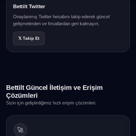
Bettilt Twitter
Onaylanmış Twitter hesabını takip ederek güncel
gelişmelerden ve fırsatlardan geri kalmayın.
𝕏 Takip Et
Bettilt Güncel İletişim ve Erişim
Çözümleri
Sizin için geliştirdiğimiz hızlı erişim çözümleri.
🚀