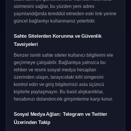
sürmesini sağlar, bu yüzden yeni adres
yayınlandığında tereddüt etmeden eski link yerine
güncel bağlantıyı kullanmanız yeterlidir.
Sahte Sitelerden Korunma ve Güvenlik
Tavsiyeleri
Benzer isimli sahte siteler kullanıcı bilgilerini ele
geçirmeye çalışabilir. Bağlantıya yalnızca bu
rehber ve resmi sosyal medya hesapları
üzerinden ulaşın, tarayıcıdaki kilit simgesini
kontrol edin ve giriş bilgilerinizi asla üçüncü
kişilerle paylaşmayın. Bu basit alışkanlıklar,
hesabınızı dolandırıcılık girişimlerine karşı korur.
Sosyal Medya Ağları: Telegram ve Twitter
Üzerinden Takip