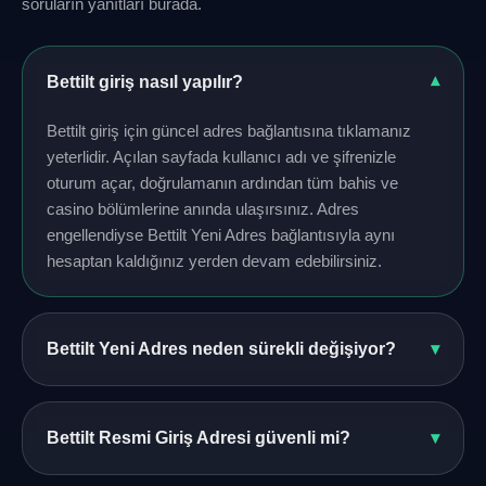
soruların yanıtları burada.
Bettilt giriş nasıl yapılır?
Bettilt giriş için güncel adres bağlantısına tıklamanız
yeterlidir. Açılan sayfada kullanıcı adı ve şifrenizle
oturum açar, doğrulamanın ardından tüm bahis ve
casino bölümlerine anında ulaşırsınız. Adres
engellendiyse Bettilt Yeni Adres bağlantısıyla aynı
hesaptan kaldığınız yerden devam edebilirsiniz.
Bettilt Yeni Adres neden sürekli değişiyor?
Bettilt Resmi Giriş Adresi güvenli mi?