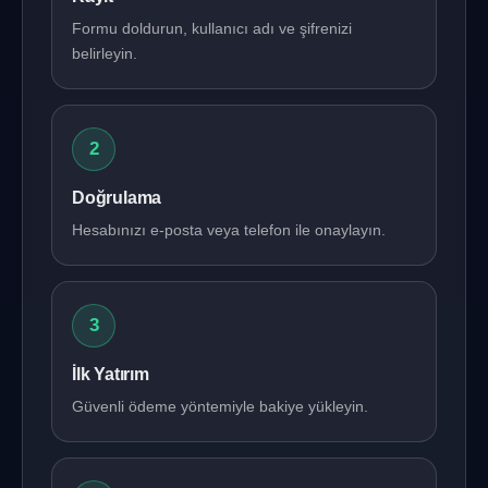
Formu doldurun, kullanıcı adı ve şifrenizi
belirleyin.
2
Doğrulama
Hesabınızı e-posta veya telefon ile onaylayın.
3
İlk Yatırım
Güvenli ödeme yöntemiyle bakiye yükleyin.