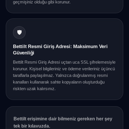
geçmişiniz olduğu gibi korunur.
🛡️
Bettilt Resmi Giriş Adresi: Maksimum Veri
Güvenliği
Bettilt Resmi Giriş Adresi uçtan uca SSL şifrelemesiyle
korunur. Kişisel bilgileriniz ve ödeme verileriniz üçüncü
taraflarla paylaşılmaz. Yalnızca doğrulanmış resmi
kanalları kullanarak sahte kopyaların oluşturduğu
riskten uzak kalırsınız.
Bettilt erişimine dair bilmeniz gereken her şey
tek bir kılavuzda.