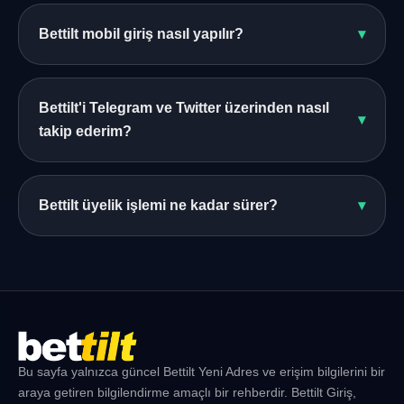
Bettilt mobil giriş nasıl yapılır?
Bettilt'i Telegram ve Twitter üzerinden nasıl
takip ederim?
Bettilt üyelik işlemi ne kadar sürer?
Bu sayfa yalnızca güncel Bettilt Yeni Adres ve erişim bilgilerini bir
araya getiren bilgilendirme amaçlı bir rehberdir. Bettilt Giriş,