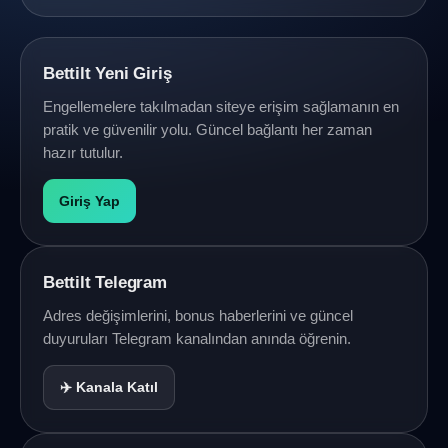
Bettilt Yeni Giriş
Engellemelere takılmadan siteye erişim sağlamanın en
pratik ve güvenilir yolu. Güncel bağlantı her zaman
hazır tutulur.
Giriş Yap
Bettilt Telegram
Adres değişimlerini, bonus haberlerini ve güncel
duyuruları Telegram kanalından anında öğrenin.
✈️ Kanala Katıl