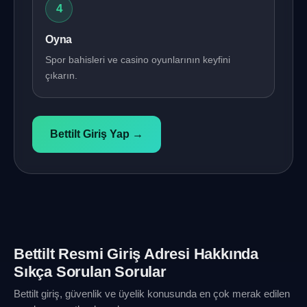
4
Oyna
Spor bahisleri ve casino oyunlarının keyfini
çıkarın.
Bettilt Giriş Yap →
Bettilt Resmi Giriş Adresi Hakkında
Sıkça Sorulan Sorular
Bettilt giriş, güvenlik ve üyelik konusunda en çok merak edilen