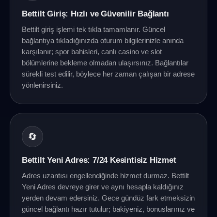
Bettilt Giriş: Hızlı ve Güvenilir Bağlantı
Bettilt giriş işlemi tek tıkla tamamlanır. Güncel
bağlantıya tıkladığınızda oturum bilgilerinizle anında
karşılanır; spor bahisleri, canlı casino ve slot
bölümlerine bekleme olmadan ulaşırsınız. Bağlantılar
sürekli test edilir, böylece her zaman çalışan bir adrese
yönlenirsiniz.
🔄
Bettilt Yeni Adres: 7/24 Kesintisiz Hizmet
Adres uzantısı engellendiğinde hizmet durmaz. Bettilt
Yeni Adres devreye girer ve aynı hesapla kaldığınız
yerden devam edersiniz. Gece gündüz fark etmeksizin
güncel bağlantı hazır tutulur; bakiyeniz, bonuslarınız ve