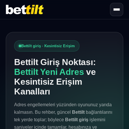
Bettilt giriş · Kesintisiz Erişim
Bettilt Giriş Noktası:
Bettilt Yeni Adres
ve
Kesintisiz Erişim
Kanalları
Adres engellemeleri yüzünden oyununuz yarıda
kalmasın. Bu rehber, güncel
Bettilt
bağlantılarını
tek yerde toplar; böylece
Bettilt giriş
işlemini
saniyeler içinde tamamlar, hesabınıza ve