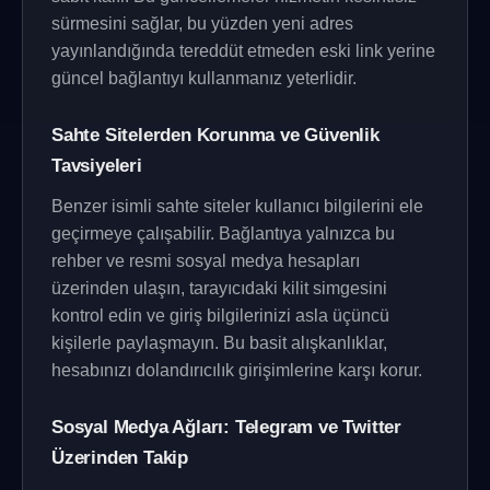
sürmesini sağlar, bu yüzden yeni adres
yayınlandığında tereddüt etmeden eski link yerine
güncel bağlantıyı kullanmanız yeterlidir.
Sahte Sitelerden Korunma ve Güvenlik
Tavsiyeleri
Benzer isimli sahte siteler kullanıcı bilgilerini ele
geçirmeye çalışabilir. Bağlantıya yalnızca bu
rehber ve resmi sosyal medya hesapları
üzerinden ulaşın, tarayıcıdaki kilit simgesini
kontrol edin ve giriş bilgilerinizi asla üçüncü
kişilerle paylaşmayın. Bu basit alışkanlıklar,
hesabınızı dolandırıcılık girişimlerine karşı korur.
Sosyal Medya Ağları: Telegram ve Twitter
Üzerinden Takip