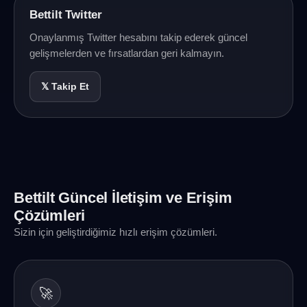
Bettilt Twitter
Onaylanmış Twitter hesabını takip ederek güncel
gelişmelerden ve fırsatlardan geri kalmayın.
𝕏 Takip Et
Bettilt Güncel İletişim ve Erişim
Çözümleri
Sizin için geliştirdiğimiz hızlı erişim çözümleri.
🚀