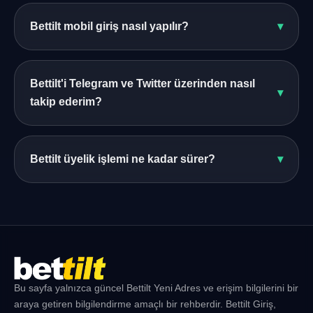
Bettilt mobil giriş nasıl yapılır?
Bettilt'i Telegram ve Twitter üzerinden nasıl
takip ederim?
Bettilt üyelik işlemi ne kadar sürer?
Bu sayfa yalnızca güncel Bettilt Yeni Adres ve erişim bilgilerini bir
araya getiren bilgilendirme amaçlı bir rehberdir. Bettilt Giriş,