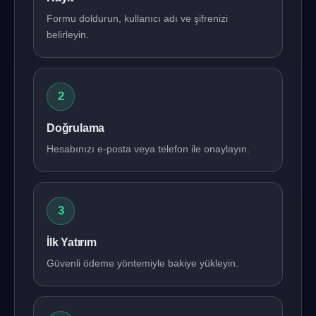
Formu doldurun, kullanıcı adı ve şifrenizi
belirleyin.
2
Doğrulama
Hesabınızı e-posta veya telefon ile onaylayın.
3
İlk Yatırım
Güvenli ödeme yöntemiyle bakiye yükleyin.