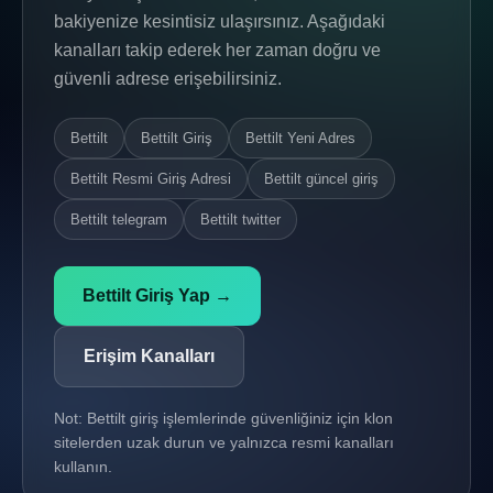
bakiyenize kesintisiz ulaşırsınız. Aşağıdaki
kanalları takip ederek her zaman doğru ve
güvenli adrese erişebilirsiniz.
Bettilt
Bettilt Giriş
Bettilt Yeni Adres
Bettilt Resmi Giriş Adresi
Bettilt güncel giriş
Bettilt telegram
Bettilt twitter
Bettilt Giriş Yap →
Erişim Kanalları
Not: Bettilt giriş işlemlerinde güvenliğiniz için klon
sitelerden uzak durun ve yalnızca resmi kanalları
kullanın.