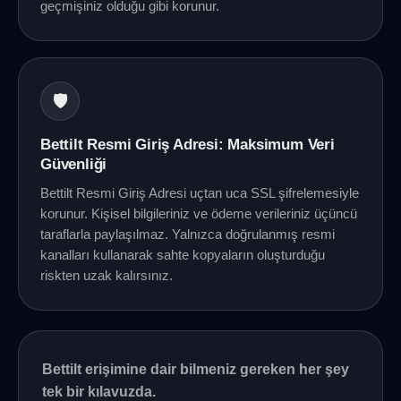
geçmişiniz olduğu gibi korunur.
🛡️
Bettilt Resmi Giriş Adresi: Maksimum Veri
Güvenliği
Bettilt Resmi Giriş Adresi uçtan uca SSL şifrelemesiyle
korunur. Kişisel bilgileriniz ve ödeme verileriniz üçüncü
taraflarla paylaşılmaz. Yalnızca doğrulanmış resmi
kanalları kullanarak sahte kopyaların oluşturduğu
riskten uzak kalırsınız.
Bettilt erişimine dair bilmeniz gereken her şey
tek bir kılavuzda.