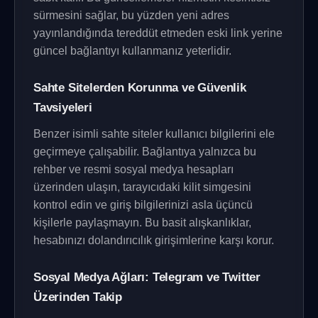
sürmesini sağlar, bu yüzden yeni adres
yayınlandığında tereddüt etmeden eski link yerine
güncel bağlantıyı kullanmanız yeterlidir.
Sahte Sitelerden Korunma ve Güvenlik
Tavsiyeleri
Benzer isimli sahte siteler kullanıcı bilgilerini ele
geçirmeye çalışabilir. Bağlantıya yalnızca bu
rehber ve resmi sosyal medya hesapları
üzerinden ulaşın, tarayıcıdaki kilit simgesini
kontrol edin ve giriş bilgilerinizi asla üçüncü
kişilerle paylaşmayın. Bu basit alışkanlıklar,
hesabınızı dolandırıcılık girişimlerine karşı korur.
Sosyal Medya Ağları: Telegram ve Twitter
Üzerinden Takip