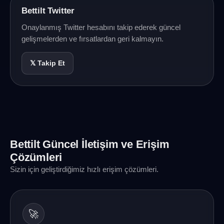
Bettilt Twitter
Onaylanmış Twitter hesabını takip ederek güncel
gelişmelerden ve fırsatlardan geri kalmayın.
𝕏 Takip Et
Bettilt Güncel İletişim ve Erişim
Çözümleri
Sizin için geliştirdiğimiz hızlı erişim çözümleri.
🚀