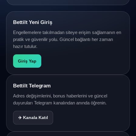
Bettilt Yeni Giriş
Engellemelere takılmadan siteye erişim sağlamanın en
pratik ve güvenilir yolu. Güncel bağlantı her zaman
hazır tutulur.
Giriş Yap
Bettilt Telegram
Adres değişimlerini, bonus haberlerini ve güncel
duyuruları Telegram kanalından anında öğrenin.
✈️ Kanala Katıl