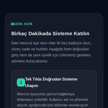
Adım Adım Bettilt Giriş Süreçleri
ADIM ADIM
Birkaç Dakikada Sisteme Katılın
İster mevcut üye olun ister ilk kez katılıyor olun,
süreç sade ve hızlıdır. Aşağıda hem doğrudan
giriş hem de yeni üyelik için izlemeniz gereken
adımları bulacaksınız.
Tek Tıkla Doğrudan Sisteme
1
Ulaşım
Mevcut üyeyseniz güncel bağlantıya
tıklamanız yeterlidir. Kullanıcı adı ve şifrenizle
oturum açtığınızda tüm bölümler anında açılır.