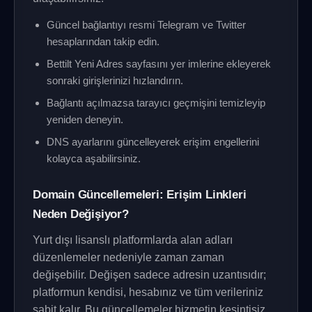
Güncel bağlantıyı resmi Telegram ve Twitter
hesaplarından takip edin.
Bettilt Yeni Adres sayfasını yer imlerine ekleyerek
sonraki girişlerinizi hızlandırın.
Bağlantı açılmazsa tarayıcı geçmişini temizleyip
yeniden deneyin.
DNS ayarlarını güncelleyerek erişim engellerini
kolayca aşabilirsiniz.
Domain Güncellemeleri: Erişim Linkleri
Neden Değişiyor?
Yurt dışı lisanslı platformlarda alan adları
düzenlemeler nedeniyle zaman zaman
değişebilir. Değişen sadece adresin uzantısıdır;
platformun kendisi, hesabınız ve tüm verileriniz
sabit kalır. Bu güncellemeler hizmetin kesintisiz