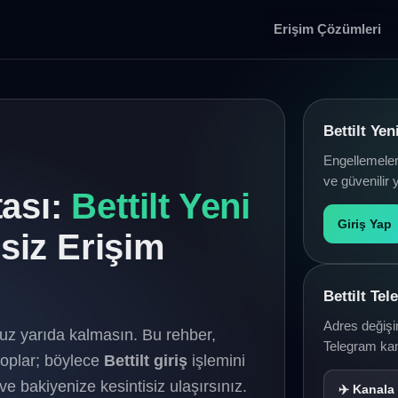
Erişim Çözümleri
Bettilt Yen
Engellemeler
ve güvenilir 
tası:
Bettilt Yeni
Giriş Yap
siz Erişim
Bettilt Te
Adres değişim
z yarıda kalmasın. Bu rehber,
Telegram kan
toplar; böylece
Bettilt giriş
işlemini
e bakiyenize kesintisiz ulaşırsınız.
✈️ Kanala 