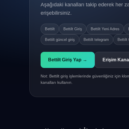
Aşağıdaki kanalları takip ederek her 
erişebilirsiniz.
Bettilt
Bettilt Giriş
Bettilt Yeni Adres
Bettilt güncel giriş
Bettilt telegram
Bettilt 
Bettilt Giriş Yap →
Erişim Kanal
Not: Bettilt giriş işlemlerinde güvenliğiniz için k
kanalları kullanın.