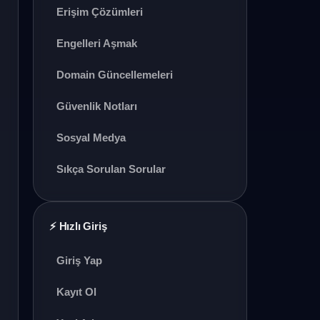
Erişim Çözümleri
Engelleri Aşmak
Domain Güncellemeleri
Güvenlik Notları
Sosyal Medya
Sıkça Sorulan Sorular
⚡ Hızlı Giriş
Giriş Yap
Kayıt Ol