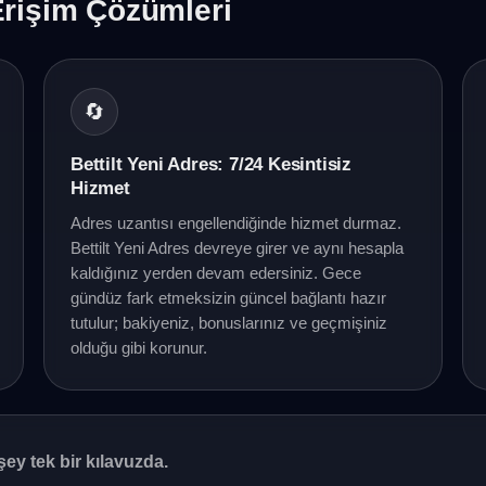
 Erişim Çözümleri
🔄
Bettilt Yeni Adres: 7/24 Kesintisiz
Hizmet
Adres uzantısı engellendiğinde hizmet durmaz.
Bettilt Yeni Adres devreye girer ve aynı hesapla
kaldığınız yerden devam edersiniz. Gece
gündüz fark etmeksizin güncel bağlantı hazır
tutulur; bakiyeniz, bonuslarınız ve geçmişiniz
olduğu gibi korunur.
şey tek bir kılavuzda.