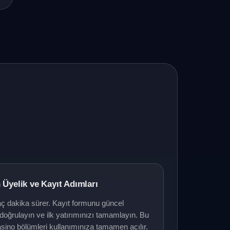
n Üyelik ve Kayıt Adımları
aç dakika sürer. Kayıt formunu güncel
ı doğrulayın ve ilk yatırımınızı tamamlayın. Bu
sino bölümleri kullanımınıza tamamen açılır.