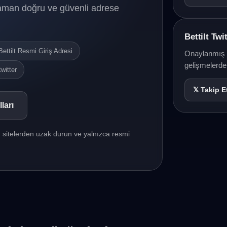
zaman doğru ve güvenli adrese
Bettilt Twi
Bettilt Resmi Giriş Adresi
Onaylanmış T
gelişmelerde
twitter
𝕏 Takip E
ları
lon sitelerden uzak durun ve yalnızca resmi