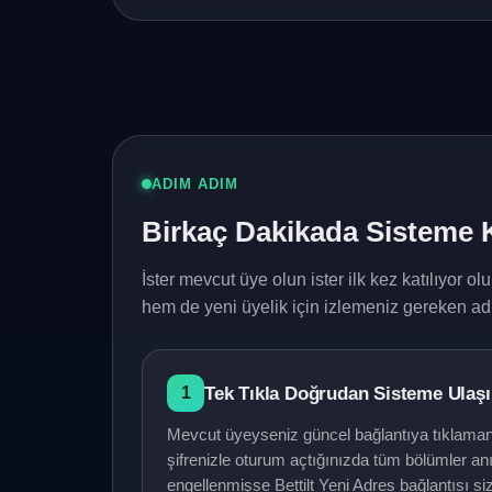
Adım Adım Bettilt Giriş Sü
ADIM ADIM
Birkaç Dakikada Sisteme K
İster mevcut üye olun ister ilk kez katılıyor o
hem de yeni üyelik için izlemeniz gereken ad
Tek Tıkla Doğrudan Sisteme Ulaş
1
Mevcut üyeyseniz güncel bağlantıya tıklamanız 
şifrenizle oturum açtığınızda tüm bölümler anı
engellenmişse Bettilt Yeni Adres bağlantısı siz