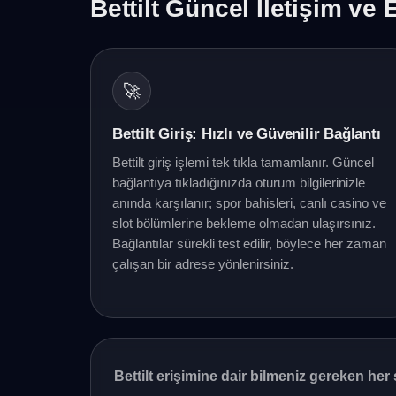
Bettilt Güncel İletişim ve
🚀
Bettilt Giriş: Hızlı ve Güvenilir Bağlantı
Bettilt giriş işlemi tek tıkla tamamlanır. Güncel
bağlantıya tıkladığınızda oturum bilgilerinizle
anında karşılanır; spor bahisleri, canlı casino ve
slot bölümlerine bekleme olmadan ulaşırsınız.
Bağlantılar sürekli test edilir, böylece her zaman
çalışan bir adrese yönlenirsiniz.
Bettilt erişimine dair bilmeniz gereken her 