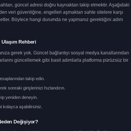
ahtarı, güncel adresi doğru kaynaktan takip etmektir. Aşağıdaki
en veri güvenliğine, engelleri aşmaktan sahte sitelere karşı
zetler. Böylece hangi durumda ne yapmanız gerektiğini adım
n Ulaşım Rehberi
anıza gerek yok. Güncel bağlantıyı sosyal medya kanallarından
larını güncellemek gibi basit adımlarla platforma pürüzsüz bir
esaplarından takip edin.
ek sonraki girişlerinizi hızlandırın.
yip yeniden deneyin.
 kolayca aşabilirsiniz.
Neden Değişiyor?