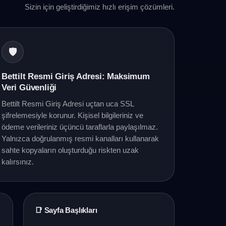
Sizin için geliştirdiğimiz hızlı erişim çözümleri.
🛡️
Bettilt Resmi Giriş Adresi: Maksimum
Veri Güvenliği
Bettilt Resmi Giriş Adresi uçtan uca SSL
şifrelemesiyle korunur. Kişisel bilgileriniz ve
ödeme verileriniz üçüncü taraflarla paylaşılmaz.
Yalnızca doğrulanmış resmi kanalları kullanarak
sahte kopyaların oluşturduğu riskten uzak
kalırsınız.
📑 Sayfa Başlıkları