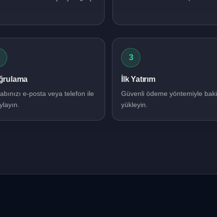
3
ğrulama
İlk Yatırım
abınızı e-posta veya telefon ile
Güvenli ödeme yöntemiyle bak
ylayın.
yükleyin.