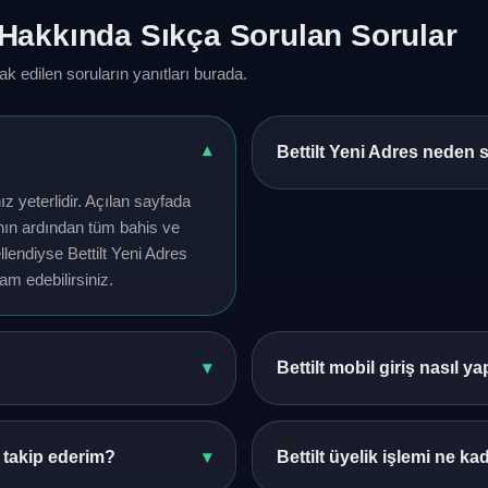
i Hakkında Sıkça Sorulan Sorular
ak edilen soruların yanıtları burada.
Bettilt Yeni Adres neden 
ız yeterlidir. Açılan sayfada
anın ardından tüm bahis ve
lendiyse Bettilt Yeni Adres
am edebilirsiniz.
Bettilt mobil giriş nasıl yap
l takip ederim?
Bettilt üyelik işlemi ne ka