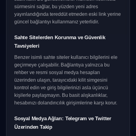
sürmesini sağlar, bu yüzden yeni adres
yayınlandığında tereddüt etmeden eski link yerine
güncel bağlantıyı kullanmanız yeterlidir.
Sahte Sitelerden Korunma ve Güvenlik
Tavsiyeleri
Benzer isimli sahte siteler kullanıcı bilgilerini ele
geçirmeye çalışabilir. Bağlantıya yalnızca bu
rehber ve resmi sosyal medya hesapları
üzerinden ulaşın, tarayıcıdaki kilit simgesini
kontrol edin ve giriş bilgilerinizi asla üçüncü
kişilerle paylaşmayın. Bu basit alışkanlıklar,
hesabınızı dolandırıcılık girişimlerine karşı korur.
Sosyal Medya Ağları: Telegram ve Twitter
Üzerinden Takip