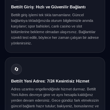
Bettilt Giriş: Hızlı ve Güvenilir Bağlantı
Bettilt giriş işlemi tek tıkla tamamlanır. Güncel
bağlantıya tıkladığınızda oturum bilgilerinizle anında
karşılanır; spor bahisleri, canlı casino ve slot
bölümlerine bekleme olmadan ulaşırsınız. Bağlantılar
sürekli test edilir, böylece her zaman çalışan bir adrese
yönlenirsiniz.
🔄
Bettilt Yeni Adres: 7/24 Kesintisiz Hizmet
Adres uzantısı engellendiğinde hizmet durmaz. Bettilt
Yeni Adres devreye girer ve aynı hesapla kaldığınız
yerden devam edersiniz. Gece gündüz fark etmeksizin
güncel bağlantı hazır tutulur; bakiyeniz, bonuslarınız ve