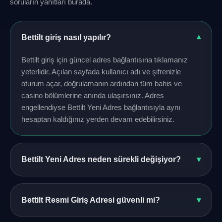
soruların yanıtları burada.
Bettilt giriş nasıl yapılır?
Bettilt giriş için güncel adres bağlantısına tıklamanız
yeterlidir. Açılan sayfada kullanıcı adı ve şifrenizle
oturum açar, doğrulamanın ardından tüm bahis ve
casino bölümlerine anında ulaşırsınız. Adres
engellendiyse Bettilt Yeni Adres bağlantısıyla aynı
hesaptan kaldığınız yerden devam edebilirsiniz.
Bettilt Yeni Adres neden sürekli değişiyor?
Bettilt Resmi Giriş Adresi güvenli mi?