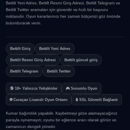
Bettilt Yeni Adres, Bettilt Resmi Giriş Adresi, Bettilt Telegram ve
Bettilt Twitter aramaları için güvenilir ve hızlı bir başvuru
noktasıdır. Oyun kararlarınızı her zaman bütçenizi göz önünde
bulundurarak verin.
Bettilt Giriş
Bettilt Yeni Adres
Bettilt Resmi Giriş Adresi
Bettilt güncel giriş
Bettilt Telegram
Bettilt Twitter
🔞 18+ Yalnızca Yetişkinler
🎮 Sorumlu Oyun
🌐 Curaçao Lisanslı Oyun Ortamı
🔒 SSL Güvenli Bağlantı
Kumar bağımlılık yapabilir. Kaybetmeyi göze alamayacağınız
parayla oynamayın; oyunu bir eğlence aracı olarak görün ve
zamanınızı dengeli yönetin.