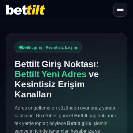
Bettilt giriş · Kesintisiz Erişim
Bettilt Giriş Noktası:
Bettilt Yeni Adres
ve
Kesintisiz Erişim
Kanalları
Adres engellemeleri yüzünden oyununuz yarıda
kalmasın. Bu rehber, güncel
Bettilt
bağlantılarını
tek yerde toplar; böylece
Bettilt giriş
işlemini
saniyeler içinde tamamlar, hesabınıza ve