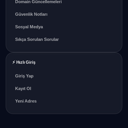
Domain Güncellemeleri
Güvenlik Notları
Sosyal Medya
Sıkça Sorulan Sorular
⚡ Hızlı Giriş
Giriş Yap
Kayıt Ol
Yeni Adres