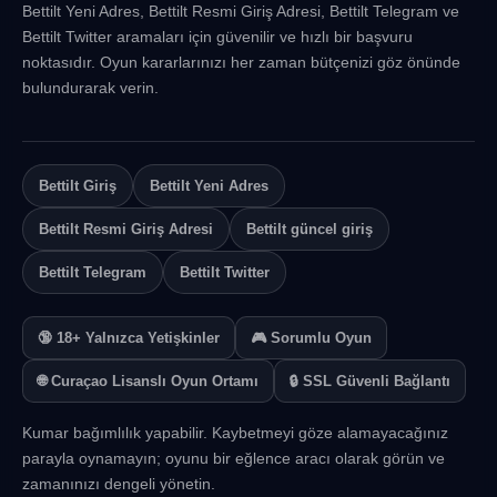
Bettilt Yeni Adres, Bettilt Resmi Giriş Adresi, Bettilt Telegram ve
Bettilt Twitter aramaları için güvenilir ve hızlı bir başvuru
noktasıdır. Oyun kararlarınızı her zaman bütçenizi göz önünde
bulundurarak verin.
Bettilt Giriş
Bettilt Yeni Adres
Bettilt Resmi Giriş Adresi
Bettilt güncel giriş
Bettilt Telegram
Bettilt Twitter
🔞 18+ Yalnızca Yetişkinler
🎮 Sorumlu Oyun
🌐 Curaçao Lisanslı Oyun Ortamı
🔒 SSL Güvenli Bağlantı
Kumar bağımlılık yapabilir. Kaybetmeyi göze alamayacağınız
parayla oynamayın; oyunu bir eğlence aracı olarak görün ve
zamanınızı dengeli yönetin.