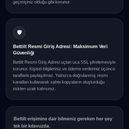
geçmişiniz olduğu gibi korunur.
🛡️
Bettilt Resmi Giriş Adresi: Maksimum Veri
Güvenliği
Bettilt Resmi Giriş Adresi uçtan uca SSL şifrelemesiyle
korunur. Kişisel bilgileriniz ve ödeme verileriniz üçüncü
taraflarla paylaşılmaz. Yalnızca doğrulanmış resmi
kanalları kullanarak sahte kopyaların oluşturduğu
riskten uzak kalırsınız.
Bettilt erişimine dair bilmeniz gereken her şey
tek bir kılavuzda.