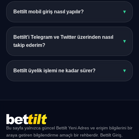
Bettilt mobil giriş nasıl yapılır?
Bettilt'i Telegram ve Twitter üzerinden nasıl
takip ederim?
Bettilt üyelik işlemi ne kadar sürer?
Bu sayfa yalnızca güncel Bettilt Yeni Adres ve erişim bilgilerini bir
araya getiren bilgilendirme amaçlı bir rehberdir. Bettilt Giriş,