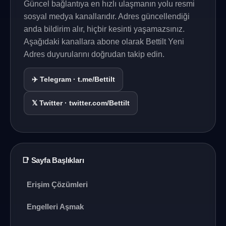
Güncel bağlantıya en hızlı ulaşmanın yolu resmi
sosyal medya kanallarıdır. Adres güncellendiği
anda bildirim alır, hiçbir kesinti yaşamazsınız.
Aşağıdaki kanallara abone olarak Bettilt Yeni
Adres duyurularını doğrudan takip edin.
✈️ Telegram · t.me/Bettilt
𝕏 Twitter · twitter.com/Bettilt
📑 Sayfa Başlıkları
Erişim Çözümleri
Engelleri Aşmak