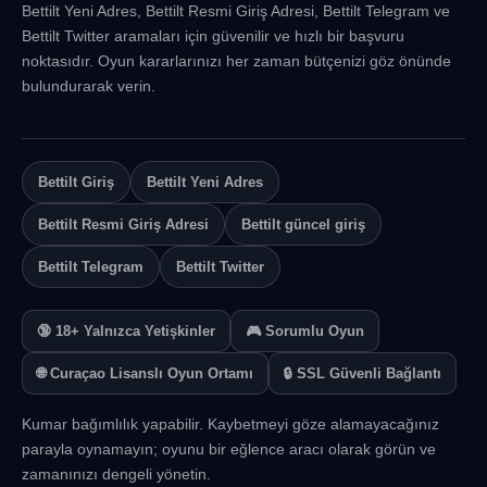
Bettilt Yeni Adres, Bettilt Resmi Giriş Adresi, Bettilt Telegram ve
Bettilt Twitter aramaları için güvenilir ve hızlı bir başvuru
noktasıdır. Oyun kararlarınızı her zaman bütçenizi göz önünde
bulundurarak verin.
Bettilt Giriş
Bettilt Yeni Adres
Bettilt Resmi Giriş Adresi
Bettilt güncel giriş
Bettilt Telegram
Bettilt Twitter
🔞 18+ Yalnızca Yetişkinler
🎮 Sorumlu Oyun
🌐 Curaçao Lisanslı Oyun Ortamı
🔒 SSL Güvenli Bağlantı
Kumar bağımlılık yapabilir. Kaybetmeyi göze alamayacağınız
parayla oynamayın; oyunu bir eğlence aracı olarak görün ve
zamanınızı dengeli yönetin.