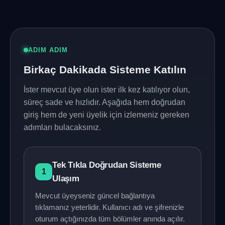
Adım Adım Bettilt Giriş Süreçleri
ADIM ADIM
Birkaç Dakikada Sisteme Katılın
İster mevcut üye olun ister ilk kez katılıyor olun,
süreç sade ve hızlıdır. Aşağıda hem doğrudan
giriş hem de yeni üyelik için izlemeniz gereken
adımları bulacaksınız.
Tek Tıkla Doğrudan Sisteme
1
Ulaşım
Mevcut üyeyseniz güncel bağlantıya
tıklamanız yeterlidir. Kullanıcı adı ve şifrenizle
oturum açtığınızda tüm bölümler anında açılır.