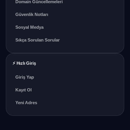
Domain Güncellemeleri
Güvenlik Notları
Sosyal Medya
Sıkça Sorulan Sorular
⚡ Hızlı Giriş
Giriş Yap
Kayıt Ol
Yeni Adres