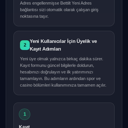
Adres engellenmişse Bettilt Yeni Adres
bağlantısı sizi otomatik olarak çalışan giriş
noktasına taşır.
Yeni Kullanıcılar İçin Üyelik ve
2
Kayıt Adımları
Yeni üye olmak yalnızca birkaç dakika sürer.
Kayıt formunu güncel bilgilerle doldurun,
hesabınızı doğrulayın ve ilk yatırımınızı
tamamlayın. Bu adımların ardından spor ve
casino bölümleri kullanımınıza tamamen açılır.
1
Kayıt