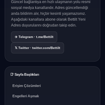
Güncel bağlantıya en hızlı ulaşmanın yolu resmi
sosyal medya kanallarıdır. Adres güncellendiği
anda bildirim alır, hiçbir kesinti yaşamazsınız.
Aşağıdaki kanallara abone olarak Bettilt Yeni
Adres duyurularını doğrudan takip edin.
✈️ Telegram · t.me/Bettilt
𝕏 Twitter · twitter.com/Bettilt
📑 Sayfa Başlıkları
Erişim Çözümleri
Engelleri Aşmak