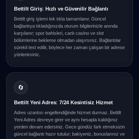
Bettilt Giriş: Hızlı ve Güvenilir Bağlantı
Bettilt giriş işlemi tek tıkla tamamlanır. Güncel
bağlantıya tıkladığınızda oturum bilgilerinizle anında
karşılanır; spor bahisleri, canlı casino ve slot
bölümlerine bekleme olmadan ulaşırsınız. Bağlantılar
sürekli test edilir, böylece her zaman çalışan bir adrese
yönlenirsiniz.
🔄
Bettilt Yeni Adres: 7/24 Kesintisiz Hizmet
Adres uzantısı engellendiğinde hizmet durmaz. Bettilt
Yeni Adres devreye girer ve aynı hesapla kaldığınız
yerden devam edersiniz. Gece gündüz fark etmeksizin
güncel bağlantı hazır tutulur; bakiyeniz, bonuslarınız ve