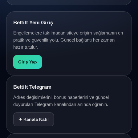
Bettilt Yeni Giriş
Engellemelere takılmadan siteye erişim sağlamanın en
pratik ve güvenilir yolu. Güncel bağlantı her zaman
hazır tutulur.
Giriş Yap
Bettilt Telegram
Adres değişimlerini, bonus haberlerini ve güncel
duyuruları Telegram kanalından anında öğrenin.
✈️ Kanala Katıl