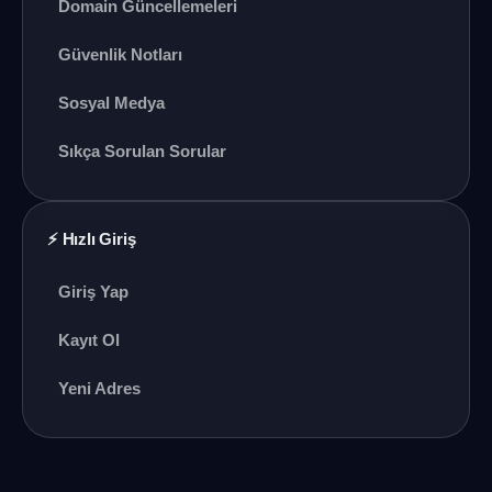
Domain Güncellemeleri
Güvenlik Notları
Sosyal Medya
Sıkça Sorulan Sorular
⚡ Hızlı Giriş
Giriş Yap
Kayıt Ol
Yeni Adres