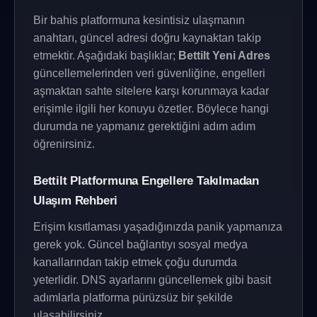
Bir bahis platformuna kesintisiz ulaşmanın
anahtarı, güncel adresi doğru kaynaktan takip
etmektir. Aşağıdaki başlıklar;
Bettilt Yeni Adres
güncellemelerinden veri güvenliğine, engelleri
aşmaktan sahte sitelere karşı korunmaya kadar
erişimle ilgili her konuyu özetler. Böylece hangi
durumda ne yapmanız gerektiğini adım adım
öğrenirsiniz.
Bettilt Platformuna Engellere Takılmadan
Ulaşım Rehberi
Erişim kısıtlaması yaşadığınızda panik yapmanıza
gerek yok. Güncel bağlantıyı sosyal medya
kanallarından takip etmek çoğu durumda
yeterlidir. DNS ayarlarını güncellemek gibi basit
adımlarla platforma pürüzsüz bir şekilde
ulaşabilirsiniz.