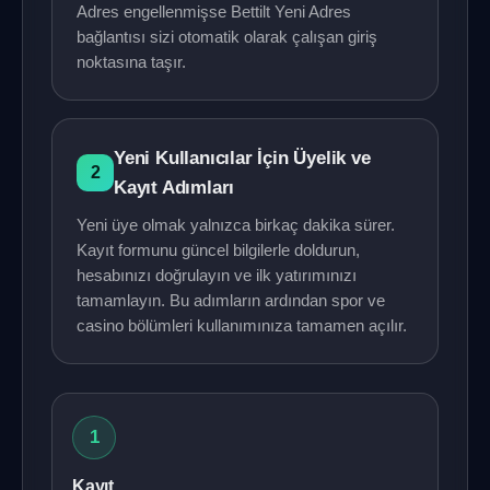
Adres engellenmişse Bettilt Yeni Adres
bağlantısı sizi otomatik olarak çalışan giriş
noktasına taşır.
Yeni Kullanıcılar İçin Üyelik ve
2
Kayıt Adımları
Yeni üye olmak yalnızca birkaç dakika sürer.
Kayıt formunu güncel bilgilerle doldurun,
hesabınızı doğrulayın ve ilk yatırımınızı
tamamlayın. Bu adımların ardından spor ve
casino bölümleri kullanımınıza tamamen açılır.
1
Kayıt