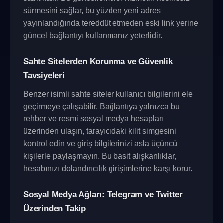
sürmesini sağlar, bu yüzden yeni adres
yayınlandığında tereddüt etmeden eski link yerine
güncel bağlantıyı kullanmanız yeterlidir.
Sahte Sitelerden Korunma ve Güvenlik
Tavsiyeleri
Benzer isimli sahte siteler kullanıcı bilgilerini ele
geçirmeye çalışabilir. Bağlantıya yalnızca bu
rehber ve resmi sosyal medya hesapları
üzerinden ulaşın, tarayıcıdaki kilit simgesini
kontrol edin ve giriş bilgilerinizi asla üçüncü
kişilerle paylaşmayın. Bu basit alışkanlıklar,
hesabınızı dolandırıcılık girişimlerine karşı korur.
Sosyal Medya Ağları: Telegram ve Twitter
Üzerinden Takip