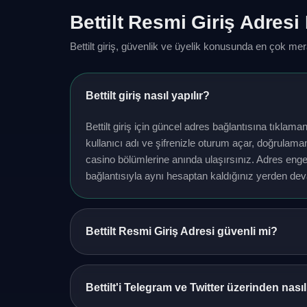
Bettilt Resmi Giriş Adres
Bettilt giriş, güvenlik ve üyelik konusunda en çok mer
Bettilt giriş nasıl yapılır?
Bettilt giriş için güncel adres bağlantısına tıklaman
kullanıcı adı ve şifrenizle oturum açar, doğrulam
casino bölümlerine anında ulaşırsınız. Adres engel
bağlantısıyla aynı hesaptan kaldığınız yerden dev
Bettilt Resmi Giriş Adresi güvenli mi?
Bettilt'i Telegram ve Twitter üzerinden nası