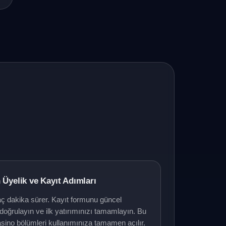
n Üyelik ve Kayıt Adımları
aç dakika sürer. Kayıt formunu güncel
ı doğrulayın ve ilk yatırımınızı tamamlayın. Bu
sino bölümleri kullanımınıza tamamen açılır.