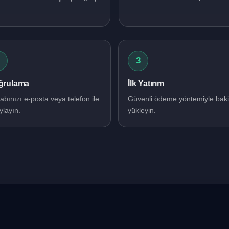
3
ğrulama
İlk Yatırım
abınızı e-posta veya telefon ile
Güvenli ödeme yöntemiyle bak
ylayın.
yükleyin.