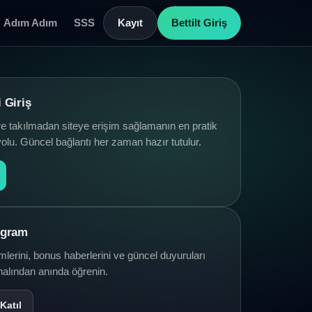
Adım Adım
SSS
Kayıt
Bettilt Giriş
i Giriş
e takılmadan siteye erişim sağlamanın en pratik
yolu. Güncel bağlantı her zaman hazır tutulur.
legram
lerini, bonus haberlerini ve güncel duyuruları
alından anında öğrenin.
Katıl