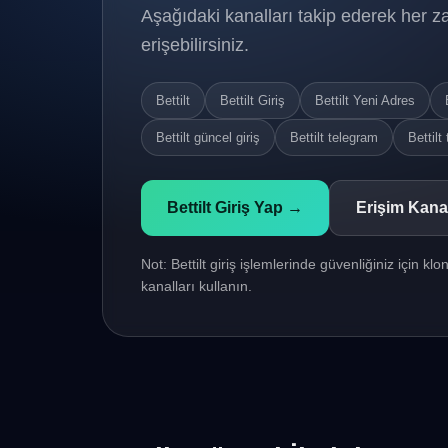
Aşağıdaki kanalları takip ederek her 
erişebilirsiniz.
Bettilt
Bettilt Giriş
Bettilt Yeni Adres
Bettilt güncel giriş
Bettilt telegram
Bettilt 
Bettilt Giriş Yap →
Erişim Kanal
Not: Bettilt giriş işlemlerinde güvenliğiniz için k
kanalları kullanın.