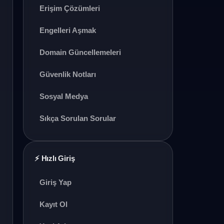
Erişim Çözümleri
Engelleri Aşmak
Domain Güncellemeleri
Güvenlik Notları
Sosyal Medya
Sıkça Sorulan Sorular
⚡ Hızlı Giriş
Giriş Yap
Kayıt Ol