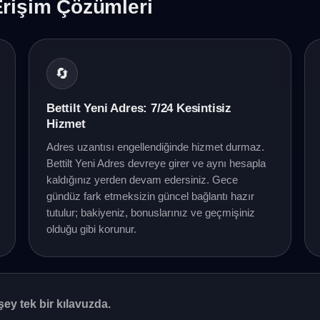
 Erişim Çözümleri
🔄
Bettilt Yeni Adres: 7/24 Kesintisiz
Hizmet
Adres uzantısı engellendiğinde hizmet durmaz.
Bettilt Yeni Adres devreye girer ve aynı hesapla
kaldığınız yerden devam edersiniz. Gece
gündüz fark etmeksizin güncel bağlantı hazır
tutulur; bakiyeniz, bonuslarınız ve geçmişiniz
olduğu gibi korunur.
şey tek bir kılavuzda.