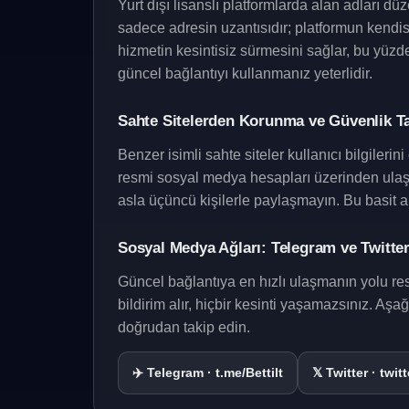
Yurt dışı lisanslı platformlarda alan adları
sadece adresin uzantısıdır; platformun kendisi
hizmetin kesintisiz sürmesini sağlar, bu yüzd
güncel bağlantıyı kullanmanız yeterlidir.
Sahte Sitelerden Korunma ve Güvenlik Ta
Benzer isimli sahte siteler kullanıcı bilgileri
resmi sosyal medya hesapları üzerinden ulaşın, 
asla üçüncü kişilerle paylaşmayın. Bu basit alı
Sosyal Medya Ağları: Telegram ve Twitte
Güncel bağlantıya en hızlı ulaşmanın yolu re
bildirim alır, hiçbir kesinti yaşamazsınız. Aşa
doğrudan takip edin.
✈️ Telegram · t.me/Bettilt
𝕏 Twitter · twit