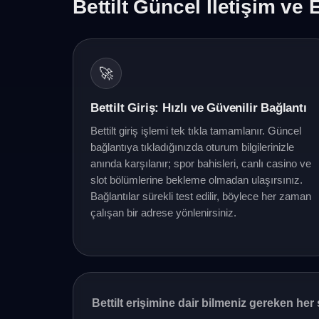
Bettilt Güncel İletişim ve
🚀
Bettilt Giriş: Hızlı ve Güvenilir Bağlantı
Bettilt giriş işlemi tek tıkla tamamlanır. Güncel
bağlantıya tıkladığınızda oturum bilgilerinizle
anında karşılanır; spor bahisleri, canlı casino ve
slot bölümlerine bekleme olmadan ulaşırsınız.
Bağlantılar sürekli test edilir, böylece her zaman
çalışan bir adrese yönlenirsiniz.
Bettilt erişimine dair bilmeniz gereken her 